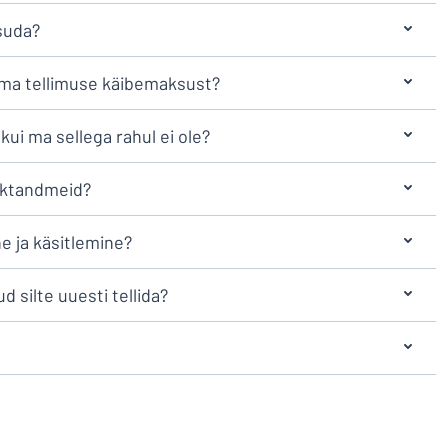
suda?
ma tellimuse käibemaksust?
kui ma sellega rahul ei ole?
aktandmeid?
e ja käsitlemine?
d silte uuesti tellida?