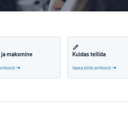
ida otsite?
Alustage oma sildi kujundamist
 ja maksmine
Kuidas tellida
artikleid
Vaata kõiki artikleid