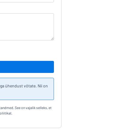
ega ühendust võtate. Nii on
andmed. See on vajalik selleks, et
iitikat.