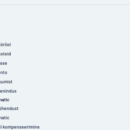
öriist
ooteid
isse
onto
kumist
eenindus
matic
ühendust
matic
idi kompenseerimine