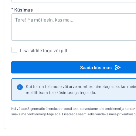
*
Küsimus
Lisa sildile logo või pilt
Saada küsimus
Kui teil on tellimuse või arve number, nimetage see, kui mei
meil lihtsam teie küsimusega tegeleda.
Kui võtate Signomatic ühendust e-posti teel, salvestame teie probleemi ja kontakt
saaksime probleemiga tegeleda. Lisateabe saamiseks vaadake meie privaatsuspol