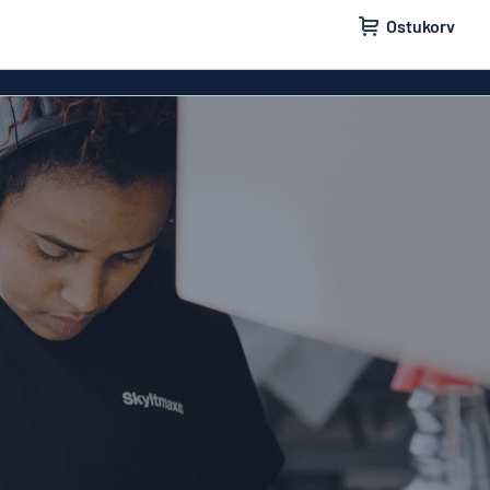
Ostukorv
lid
Uksesildid
ldid
Postkastisildid
ldid