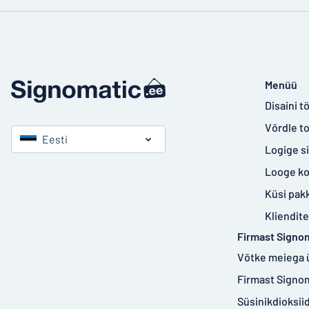
Menüü
Disaini tö
Võrdle t
Eesti
Logige s
Looge k
Küsi pak
Kliendit
Firmast Signo
Võtke meiega 
Firmast Signo
Süsinikdioksi