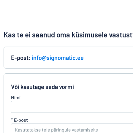
Kas te ei saanud oma küsimusele vastust
E-post:
info@signomatic.ee
Või kasutage seda vormi
Nimi
*
E-post