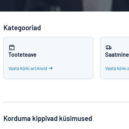
Kuva kõik kategooriad
Hinnapäring
Kategooriad
Logige
Te ei leia, m
sisse
Klienditeenindus
Tooteteave
Saatmine
Eraklient
/
Äriklient
Vaata kõiki artikleid
Vaata kõiki 
Korduma kippivad küsimused