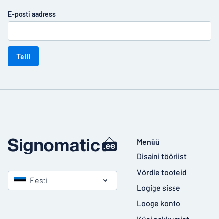
E-posti aadress
Telli
Menüü
Disaini tööriist
Võrdle tooteid
Eesti
Logige sisse
Looge konto
Küsi pakkumist