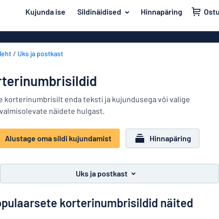
i põhisisu juurde
Kujunda ise
Sildinäidised
Hinnapäring
Ost
 sildi kujundamist
Materjal
Plastiksildid
Tagasi
leht
Uks ja postkast
Puitsildid
Uks ja postkast
menüüsse
Alumiiniumsil
Maja ja kodu
terinumbrisildid
PVC sildid
Populaarseimad
Liiklus ja sõidukid
 korterinumbrisilt enda teksti ja kujundusega või valige
Akrüülsildid
valmisolevate näidete hulgast.
Materjal
Nimesildid
Uks
Vinüültekstid
Dekaalid
ja
Alustage oma sildi kujundamist
Hinnapäring
Dekaalid
Maja
postkast
Lemmikloomasildid
ja
Plakatid
Liiklus
kodu
Uks ja postkast
Lastesildid
Messingsildid
ja
sõidukid
Magnetsildid
pulaarsete korterinumbrisildid näited
Nimesildid