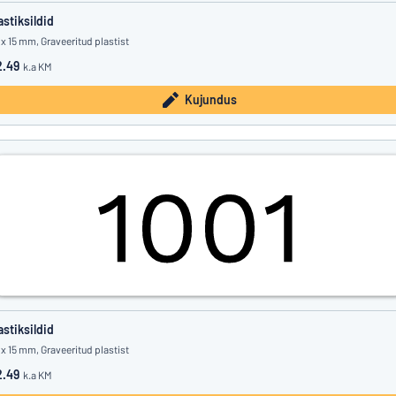
astiksildid
 x 15 mm, Graveeritud plastist
.49
k.a KM
Kujundus
astiksildid
 x 15 mm, Graveeritud plastist
.49
k.a KM