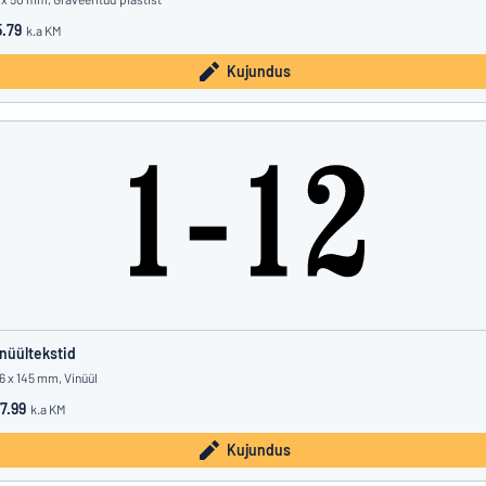
.79
k.a KM
Kujundus
nüültekstid
6 x 145 mm, Vinüül
7.99
k.a KM
Kujundus