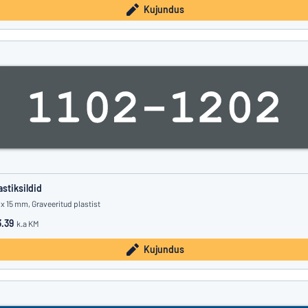
Kujundus
astiksildid
 x 15 mm, Graveeritud plastist
.39
k.a KM
Kujundus