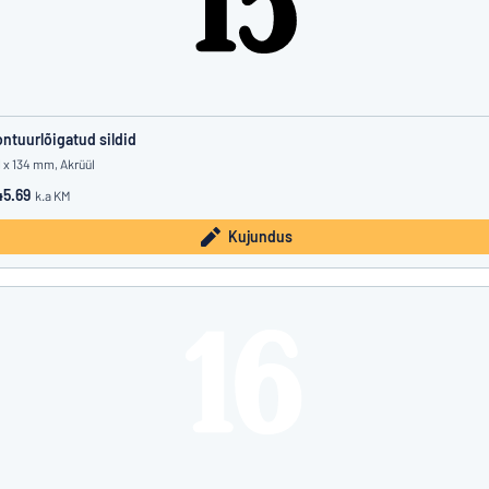
ntuurlõigatud sildid
1 x 134 mm, Akrüül
5.69
k.a KM
Kujundus