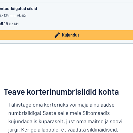
ntuurlõigatud sildid
5 x 134 mm, Akrüül
6.19
k.a KM
Kujundus
Teave korterinumbrisildid kohta
Tähistage oma korteriuks või maja ainulaadse
numbrisildiga! Saate selle meie Siltomaadis
kujundada isikupäraselt, just oma maitse ja soovi
järgi. Kerige allapoole, et vaadata sildinäidiseid,