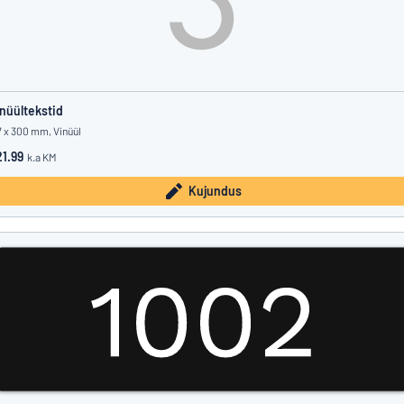
nüültekstid
7 x 300 mm, Vinüül
1.99
k.a KM
Kujundus