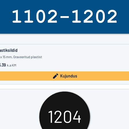
astiksildid
 x 15 mm, Graveeritud plastist
.39
k.a KM
Kujundus