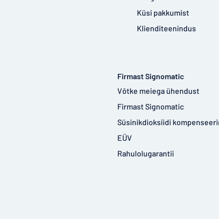
Küsi pakkumist
Klienditeenindus
Firmast Signomatic
Võtke meiega ühendust
Firmast Signomatic
Süsinikdioksiidi kompenseer
EÜV
Rahulolugarantii