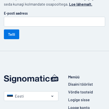
seda kunagi kolmandate osapooltega.
Loe lähemalt.
E-posti aadress
Telli
Menüü
Disaini tööriist
Võrdle tooteid
Eesti
Logige sisse
Looge konto