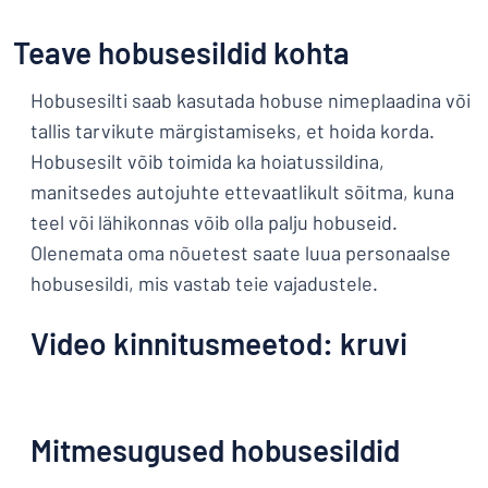
Kuva kõik kategooriad
Teave hobusesildid kohta
Hinnapäring
Hobusesilti saab kasutada hobuse nimeplaadina või
Logige
Te ei leia, mida otsite?
Alustage oma sildi kujundamist
tallis tarvikute märgistamiseks, et hoida korda.
sisse
Hobusesilt võib toimida ka hoiatussildina,
Klienditeenindus
manitsedes autojuhte ettevaatlikult sõitma, kuna
Eraklient
/
teel või lähikonnas võib olla palju hobuseid.
Äriklient
Olenemata oma nõuetest saate luua personaalse
hobusesildi, mis vastab teie vajadustele.
Video kinnitusmeetod: kruvi
Mitmesugused hobusesildid