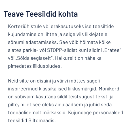
Kuva kõik kategooriad
Teave Teesildid kohta
Hinnapäring
Korteriühistule või erakasutuseks ise teesiltide
Logige
Te ei leia, mida otsite?
Alustage oma sildi kujundamist
kujundamine on lihtne ja selge viis liiklejatele
sisse
sõnumi edastamiseks. See võib hõlmata kõike
Klienditeenindus
alates parkla- või STOPP-sildist kuni sildini „Eratee“
Eraklient
/
või „Sõida aeglaselt“. Helkursilt on näha ka
Äriklient
pimedates liiklusoludes.
Neid silte on disaini ja värvi mõttes sageli
inspireerinud klassikalised liiklusmärgid. Mõnikord
on sobivaim kasutada sildil teistsugust teksti ja
pilte, nii et see oleks ainulaadsem ja juhid seda
tõenäolisemalt märkaksid. Kujundage personaalsed
teesildid Siltomaadis.