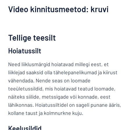
Video kinnitusmeetod: kruvi
Tellige teesilt
Hoiatussilt
Need liiklusmärgid hoiatavad millegi eest, et
liiklejad saaksid olla tähelepanelikumad ja kiirust
vähendada. Nende seas on loomade
teeületussildid, mis hoiatavad teatud loomade,
näiteks siilide, metssigade või konnade, eest
lähikonnas. Hoiatussiltidel on sageli punane ääris,
kollane taust ja kolmnurkne kuju.
Keelusildid