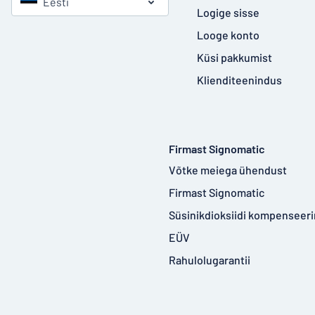
Eesti
Logige sisse
Looge konto
Küsi pakkumist
Klienditeenindus
Firmast Signomatic
Võtke meiega ühendust
Firmast Signomatic
Süsinikdioksiidi kompenseer
EÜV
Rahulolugarantii