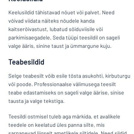
Keelusildid tähistavad nõuet või palvet. Need
võivad viidata näiteks nõudele kanda
kaitserõivastust, lubatud sõiduviisile või
parkimisaegadele. Seda tüüpi teesildil on sageli
valge ääris, sinine taust ja ümmargune kuju.
Teabesildid
Selge teabesilt võib esile tõsta asukohti, kirbuturgu
või poode. Professionaalse välimusega teesilt
teabe edastamiseks on sageli valge äärise, sinise
tausta ja valge tekstiga.
Teesildi ostmisel tuleb aga märkida, et avalikele
teedele on keelatud üles panna silte, mis
sarnanevad liigselt ametlikele siltidele. Need sildid