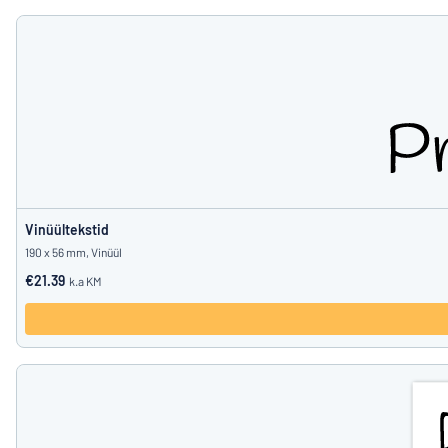
Vinüültekstid
190 x 56 mm, Vinüül
€21.39
k.a KM