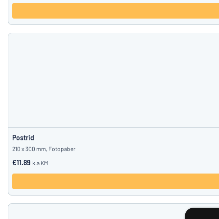
Postrid
210 x 300 mm, Fotopaber
€11.89
k.a KM