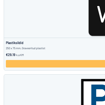
Plastiksildid
250 x 75 mm, Graveeritud plastist
€29.19
k.a KM