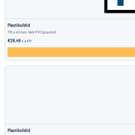
Plastiksildid
170 x 40 mm, Vaht PVC (plastist)
€26.49
k.a KM
Plastiksildid