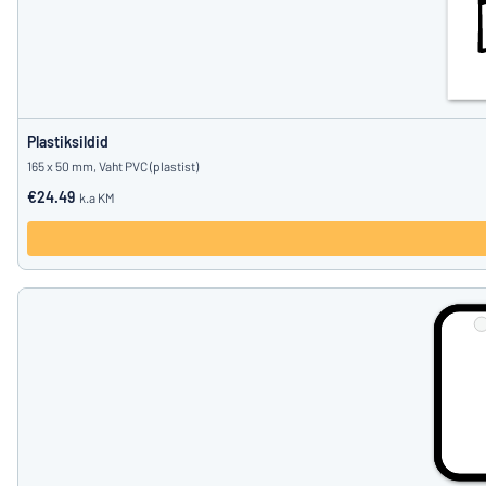
Plastiksildid
165 x 50 mm, Vaht PVC (plastist)
€24.49
k.a KM