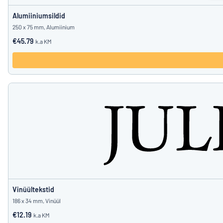
Alumiiniumsildid
250 x 75 mm, Alumiinium
€45.79
k.a KM
Vinüültekstid
186 x 34 mm, Vinüül
€12.19
k.a KM