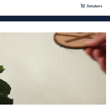
Ostukorv
lid
Uksesildid
ldid
Postkastisildid
ldid