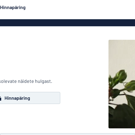
Hinnapäring
Kahepoolsed sildid
Populaarseimad
Postrid
Dekaa
did
Eco Board
Roostevabad sildid
Emailsiltidesarnased
Majasi
alumiiniumsildid
solevate näidete hulgast.
Graveeritud sildid
Rullplakatid
Hinnapäring
Ärisi