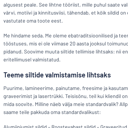
algusest peale. See lihtne tööriist, mille puhul saate vali
värvi, motiivi ja kinnitusviisi, tähendab, et kõik sildid on
vastutate oma toote eest.
Me hindame seda. Me oleme ebatraditsioonilised ja tee
tööstuses, mis ei ole viimase 20 aasta jooksul toimun
pidanud. Soovime muuta siltide tellimise lihtsaks: nii e
eritellimusel valmistatud.
Teeme siltide valmistamise lihtsaks
Puurime, lamineerime, painutame, freesime ja kasutame
graveerimist ja lasertrükki. Teisisõnu, teil kui kliendil on
mida soovite. Milline näeb välja meie standardvalik? Al
saame teile pakkuda oma standardvalikust:
Alumiiniumist sildid
–
Roostevabast sildid
–
Graveeritud 