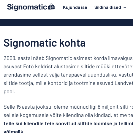
i põhisisu juurde
Kujunda ise
Sildinäidised
 sildi kujundamist
Materjal
Plastiksildid
Tagasi
Puitsildid
Uks ja postkast
Signomatic kohta
menüüsse
Alumiiniumsil
Maja ja kodu
PVC sildid
Populaarseimad
2008. aastal näeb Signomatic esimest korda ilmavalgus
Liiklus ja sõidukid
Akrüülsildid
asuvast Fotö keldrist alustasime siltide müüki ettevõtet
Materjal
Nimesildid
arendasime sellest välja tänapäeval uuendusliku, vastu
Uks
Vinüültekstid
Dekaalid
siltide tootja, mille kontorid ja tootmine asuvad Landve
ja
Dekaalid
Maja
postkast
pool.
Lemmikloomasildid
ja
Plakatid
Liiklus
kodu
Lastesildid
Selle 15 aasta jooksul oleme müünud ligi 8 miljonit silti 
Messingsildid
ja
sellele kogemusele võite kliendina olla kindlad, et me
sõidukid
Magnetsildid
Nimesildid
teile kui kliendile teie soovitud siltide loomise ja tellimi
võimalik.