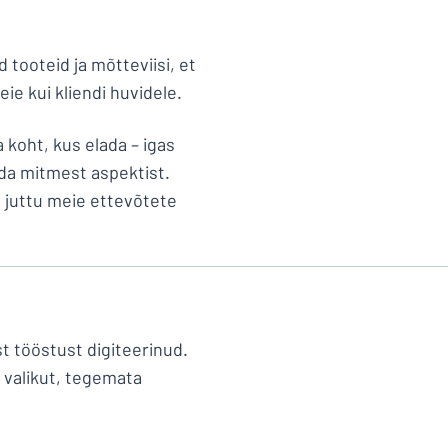
 tooteid ja mõtteviisi, et
eie kui kliendi huvidele.
 koht, kus elada – igas
da mitmest aspektist.
 juttu meie ettevõtete
st tööstust digiteerinud.
a valikut, tegemata