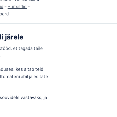
id
–
Puitsildid
–
oard
i järele
stööd, et tagada teile
.
duses, kes aitab teid
ltomateni abil ja esitate
 soovidele vastavaks, ja