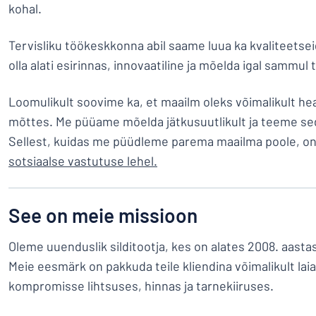
kohal.
Tervisliku töökeskkonna abil saame luua ka kvaliteetseid
olla alati esirinnas, innovaatiline ja mõelda igal sammul t
Loomulikult soovime ka, et maailm oleks võimalikult hea
mõttes. Me püüame mõelda jätkusuutlikult ja teeme se
Sellest, kuidas me püüdleme parema maailma poole, on
sotsiaalse vastutuse lehel.
See on meie missioon
Oleme uuenduslik silditootja, kes on alates 2008. aasta
Meie eesmärk on pakkuda teile kliendina võimalikult lai
kompromisse lihtsuses, hinnas ja tarnekiiruses.