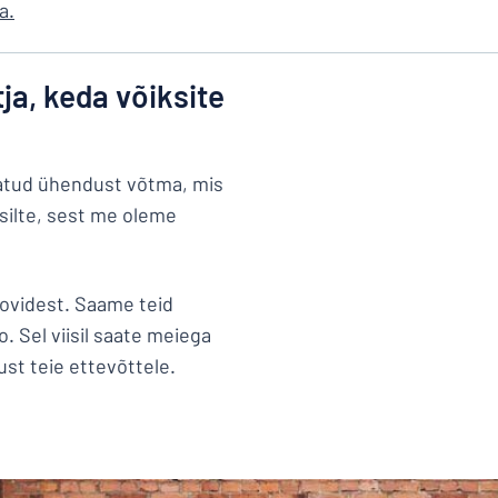
a.
ja, keda võiksite
datud ühendust võtma, mis
silte, sest me oleme
oovidest. Saame teid
. Sel viisil saate meiega
just teie ettevõttele.