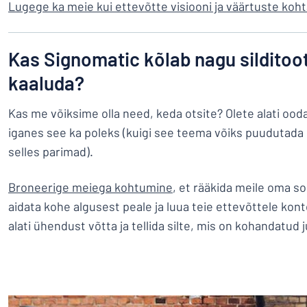
Lugege ka meie kui ettevõtte visiooni ja väärtuste koht
Kas Signomatic kõlab nagu silditoot
kaaluda?
Kas me võiksime olla need, keda otsite? Olete alati oo
iganes see ka poleks (kuigi see teema võiks puudutada 
selles parimad).
Broneerige meiega kohtumine
, et rääkida meile oma s
aidata kohe algusest peale ja luua teie ettevõttele konto
alati ühendust võtta ja tellida silte, mis on kohandatud 