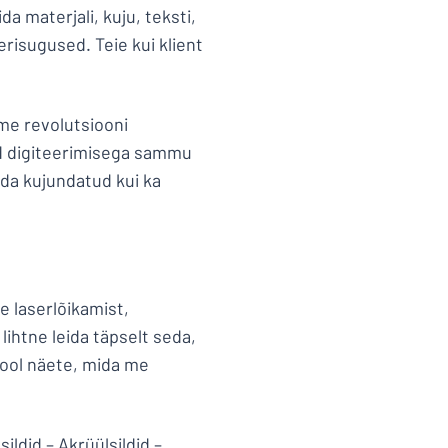
da materjali, kuju, teksti,
 erisugused. Teie kui klient
me revolutsiooni
ud digiteerimisega sammu
nda kujundatud kui ka
 laserlõikamist,
 lihtne leida täpselt seda,
lpool näete, mida me
sildid
–
Akrüülsildid
–