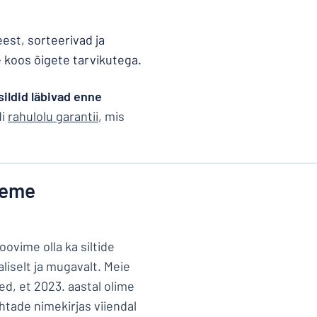
est, sorteerivad ja
le koos õigete tarvikutega.
sildid läbivad enne
di
rahulolu garantii
, mis
eeme
oovime olla ka siltide
iselt ja mugavalt. Meie
d, et 2023. aastal olime
tade nimekirjas viiendal