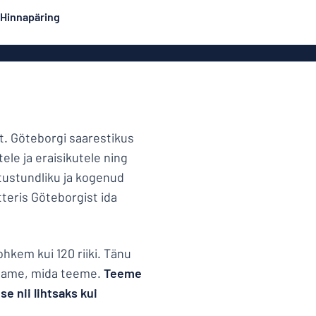
Hinnapäring
Kahepoolsed sildid
Populaarseimad
Postrid
Dekaa
did
Eco Board
Roostevabad sildid
t. Göteborgi saarestikus
Emailsiltidesarnased
ele ja eraisikutele ning
Majasi
alumiiniumsildid
tustundliku ja kogenud
tteris Göteborgist ida
Graveeritud sildid
Rullplakatid
Ärisi
rohkem kui 120 riiki. Tänu
 teame, mida teeme.
Teeme
se nii lihtsaks kui