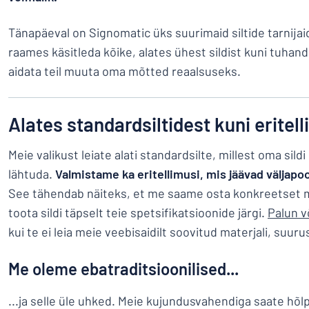
Kuva kõik kategooriad
Tänapäeval on Signomatic üks suurimaid siltide tarnijai
Hinnapäring
raames käsitleda kõike, alates ühest sildist kuni tuhand
Logige
aidata teil muuta oma mõtted reaalsuseks.
Te ei leia, m
sisse
Klienditeenindus
Alates standardsiltidest kuni eritel
Eraklient
/
Äriklient
Meie valikust leiate alati standardsilte, millest oma sildi
lähtuda.
Valmistame ka eritellimusi, mis jäävad väljapo
See tähendab näiteks, et me saame osta konkreetset mat
toota sildi täpselt teie spetsifikatsioonide järgi.
Palun 
kui te ei leia meie veebisaidilt soovitud materjali, suur
Me oleme ebatraditsioonilised...
...ja selle üle uhked. Meie kujundusvahendiga saate hõlps