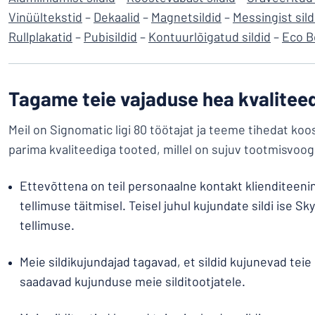
Vinüültekstid
–
Dekaalid
–
Magnetsildid
–
Messingist sild
Rullplakatid
–
Pubisildid
–
Kontuurlõigatud sildid
–
Eco B
Tagame teie vajaduse hea kvaliteed
Meil on Signomatic ligi 80 töötajat ja teeme tihedat koo
parima kvaliteediga tooted, millel on sujuv tootmisvoog
Ettevõttena on teil personaalne kontakt klienditeenin
tellimuse täitmisel. Teisel juhul kujundate sildi ise Sky
tellimuse.
Meie sildikujundajad tagavad, et sildid kujunevad teie
saadavad kujunduse meie silditootjatele.