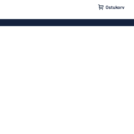
Ostukorv
lid
Uksesildid
ldid
Postkastisildid
ldid