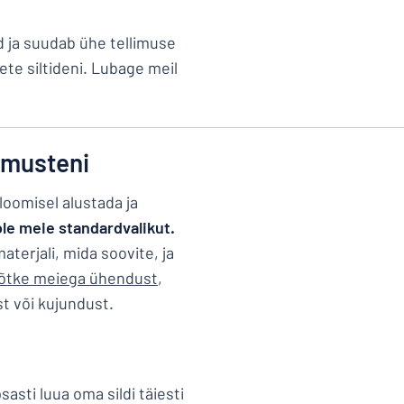
d ja suudab ühe tellimuse
ete siltideni. Lubage meil
ida otsite?
Alustage oma sildi kujundamist
limusteni
 loomisel alustada ja
ole meie standardvalikut.
erjali, mida soovite, ja
võtke meiega ühendust
,
ust või kujundust.
asti luua oma sildi täiesti