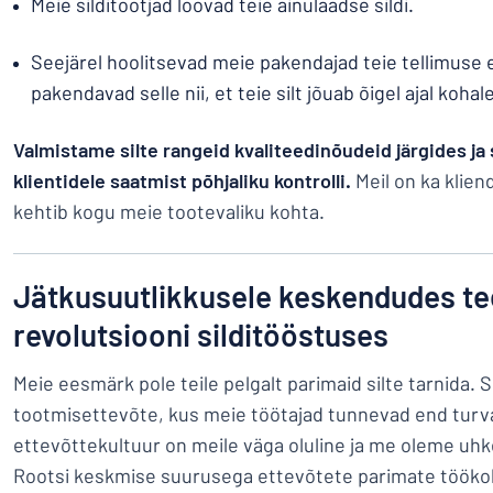
Meie silditootjad loovad teie ainulaadse sildi.
Seejärel hoolitsevad meie pakendajad teie tellimuse e
pakendavad selle nii, et teie silt jõuab õigel ajal koha
Valmistame silte rangeid kvaliteedinõudeid järgides ja 
klientidele saatmist põhjaliku kontrolli.
Meil on ka klien
kehtib kogu meie tootevaliku kohta.
Jätkusuutlikkusele keskendudes t
revolutsiooni silditööstuses
Meie eesmärk pole teile pelgalt parimaid silte tarnida. S
tootmisettevõte, kus meie töötajad tunnevad end turval
ettevõttekultuur on meile väga oluline ja me oleme uhke
Rootsi keskmise suurusega ettevõtete parimate töökoh