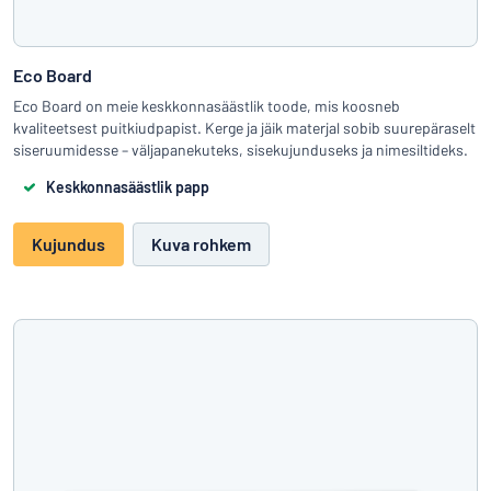
Eco Board
Eco Board on meie keskkonnasäästlik toode, mis koosneb
kvaliteetsest puitkiudpapist. Kerge ja jäik materjal sobib suurepäraselt
siseruumidesse – väljapanekuteks, sisekujunduseks ja nimesiltideks.
Keskkonnasäästlik papp
Kujundus
Kuva rohkem