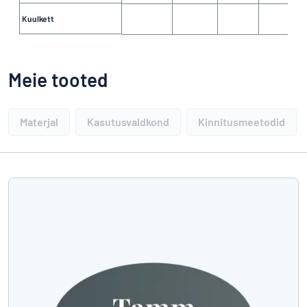
Kuulkett
Meie tooted
Materjal
Kasutusvaldkond
Kinnitusmeetodid