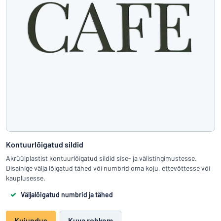
Kontuurlõigatud sildid
Akrüülplastist kontuurlõigatud sildid sise- ja välistingimustesse.
Disainige välja lõigatud tähed või numbrid oma koju, ettevõttesse või
kauplusesse.
Väljalõigatud numbrid ja tähed
Kujundus
Kuva rohkem