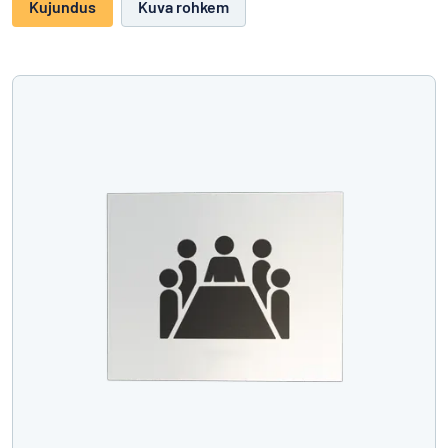
Kujundus
Kuva rohkem