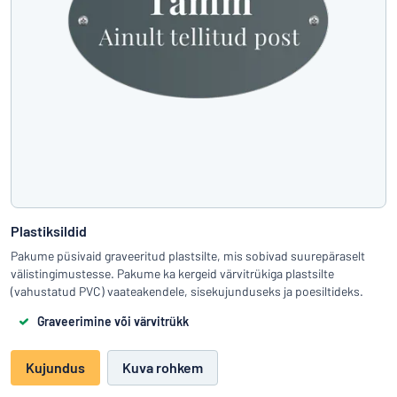
Plastiksildid
Pakume püsivaid graveeritud plastsilte, mis sobivad suurepäraselt
välistingimustesse. Pakume ka kergeid värvitrükiga plastsilte
(vahustatud PVC) vaateakendele, sisekujunduseks ja poesiltideks.
Graveerimine või värvitrükk
Kujundus
Kuva rohkem