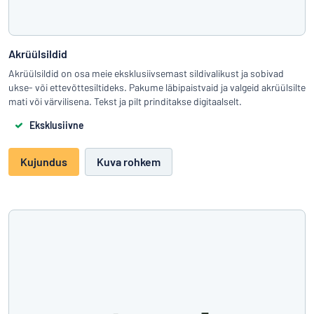
Akrüülsildid
Akrüülsildid on osa meie eksklusiivsemast sildivalikust ja sobivad
ukse- või ettevõttesiltideks. Pakume läbipaistvaid ja valgeid akrüülsilte
mati või värvilisena. Tekst ja pilt prinditakse digitaalselt.
Eksklusiivne
Kujundus
Kuva rohkem