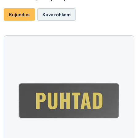
Kujundus
Kuva rohkem