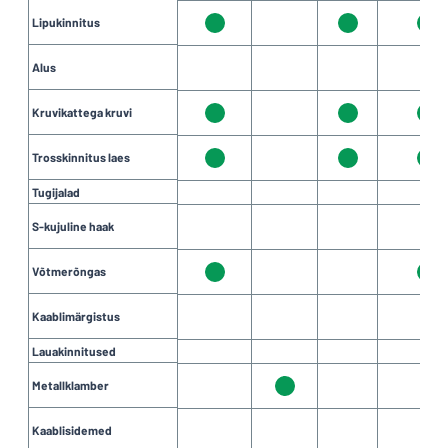
Lipukinnitus
Alus
Kruvikattega kruvi
Trosskinnitus laes
Tugijalad
S-kujuline haak
Võtmerõngas
Kaablimärgistus
Lauakinnitused
Metallklamber
Kaablisidemed