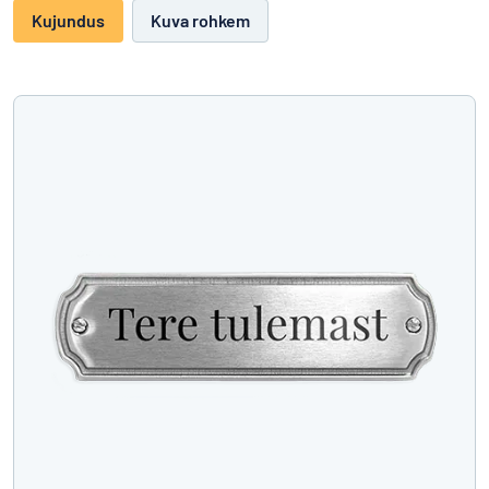
Kujundus
Kuva rohkem