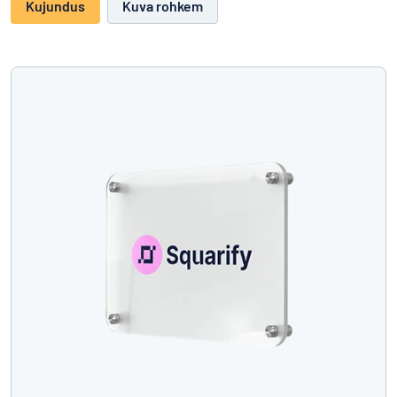
Kujundus
Kuva rohkem