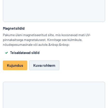
Magnetsildid
Pakume üleni magnetiseeritud silte, mis koosnevad mati UV-
pinnakaitsega magnetalusest. Kinnitage see külmikule,
nõudepesumasinale või autole.&nbsp;&nbsp;
Teisaldatavad sildid
Kujundus
Kuva rohkem