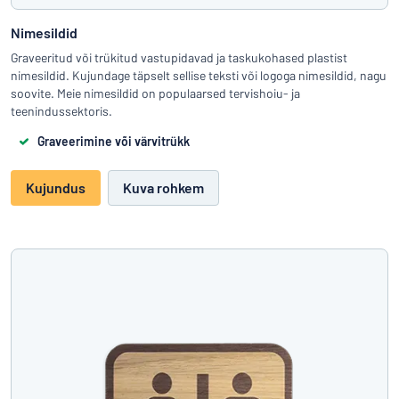
Nimesildid
Graveeritud või trükitud vastupidavad ja taskukohased plastist
nimesildid. Kujundage täpselt sellise teksti või logoga nimesildid, nagu
soovite. Meie nimesildid on populaarsed tervishoiu- ja
teenindussektoris.
Graveerimine või värvitrükk
Kujundus
Kuva rohkem