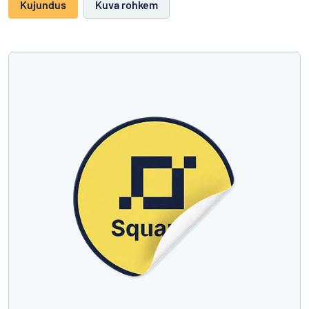
Kujundus
Kuva rohkem