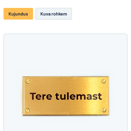
Kujundus
Kuva rohkem