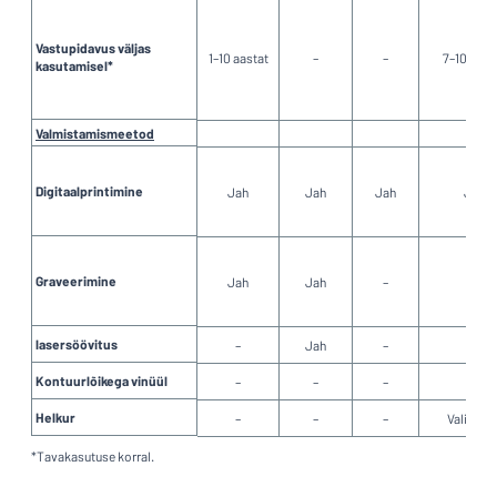
Kuva kõik kategooriad
Vastupidavus väljas
1–10 aastat
–
–
7–10 aast
kasutamisel*
Hinnapäring
Logige
Te ei leia, mida otsite?
Alustage oma sildi kujundamist
sisse
Valmistamismeetod
Klienditeenindus
Digitaalprintimine
Jah
Jah
Jah
Jah
Eraklient
/
Äriklient
Graveerimine
Jah
Jah
–
–
lasersöövitus
–
Jah
–
–
Kontuurlõikega vinüül
–
–
–
–
Helkur
–
–
–
Valikulin
*Tavakasutuse korral.