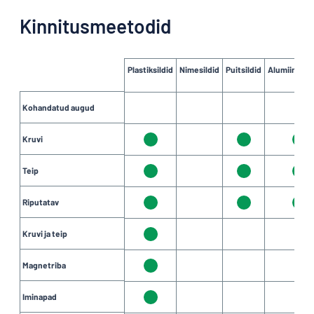
Kinnitusmeetodid
Plastiksildid
Nimesildid
Puitsildid
Alumiiniums
Kohandatud augud
Kruvi
Teip
Riputatav
Kruvi ja teip
Magnetriba
Iminapad