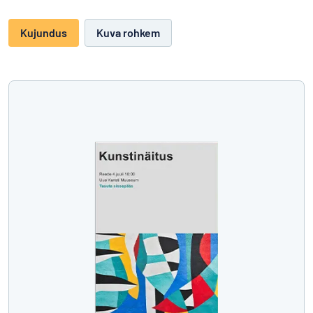
Kujundus
Kuva rohkem