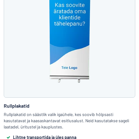
Rullplakatid
Rullplakatid on säästlik valik igaühele, kes soovib hõlpsasti
kasutatavat ja kaasaskantavat esitlusalust. Neid kasutatakse sageli
laatadel, üritustel ja kauplustes.
Lihtne transportida ja üles panna