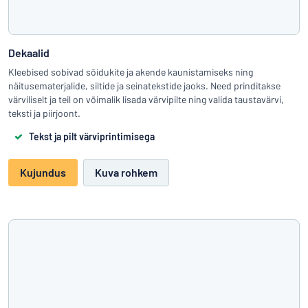
Dekaalid
Kleebised sobivad sõidukite ja akende kaunistamiseks ning
näitusematerjalide, siltide ja seinatekstide jaoks. Need prinditakse
värviliselt ja teil on võimalik lisada värvipilte ning valida taustavärvi,
teksti ja piirjoont.
Tekst ja pilt värviprintimisega
Kujundus
Kuva rohkem