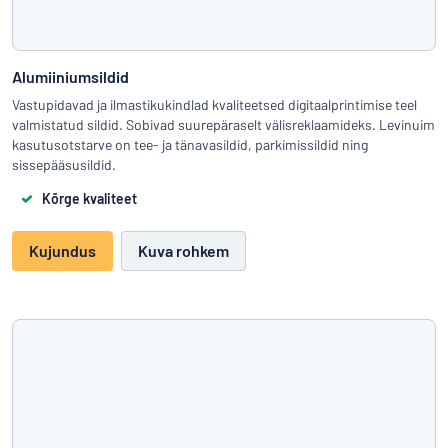
Alumiiniumsildid
Vastupidavad ja ilmastikukindlad kvaliteetsed digitaalprintimise teel
valmistatud sildid. Sobivad suurepäraselt välisreklaamideks. Levinuim
kasutusotstarve on tee- ja tänavasildid, parkimissildid ning
sissepääsusildid.
Kõrge kvaliteet
Kujundus
Kuva rohkem