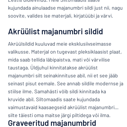
kujundada ainulaadse majanumbri sildi just nii, nagu
soovite, valides ise materjali, kirjatüübi ja värvi.
Akrüülist majanumbri sildid
Akrüülsildid kuuluvad meie eksklusiivseimasse
valikusse. Materjal on tugevast pleksiklaasist plaat,
mida saab tellida läbipaistva, mati või värvilise
taustaga. Üldjuhul kinnitatakse akrüülist
majanumbri silt seinakinnituse abil, nii et see jääb
seinast pisut eemale. See annab sildile modernse ja
stiilse ilme. Samahästi võib sildi kinnitada ka
kruvide abil. Siltomaadis saate kujundada
vaimustavaid kaasaegseid akrüülist majanumbri
silte täiesti oma maitse järgi piltidega või ilma.
Graveeritud majanumbrid