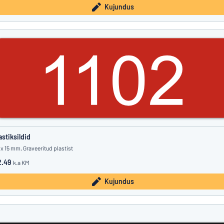
Kujundus
astiksildid
 x 15 mm, Graveeritud plastist
.49
k.a KM
Kujundus