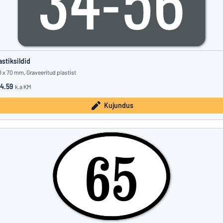
astiksildid
0 x 70 mm, Graveeritud plastist
4.59
k.a KM
Kujundus