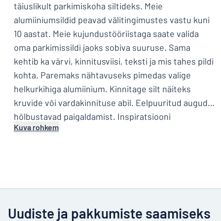
täiuslikult parkimiskoha siltideks. Meie
alumiiniumsildid peavad välitingimustes vastu kuni
10 aastat. Meie kujundustööriistaga saate valida
oma parkimissildi jaoks sobiva suuruse. Sama
kehtib ka värvi, kinnitusviisi, teksti ja mis tahes pildi
kohta. Paremaks nähtavuseks pimedas valige
helkurkihiga alumiinium. Kinnitage silt näiteks
kruvide või vardakinnituse abil. Eelpuuritud augud
hõlbustavad paigaldamist. Inspiratsiooni
Kuva rohkem
parkimissiltideks vaadake meie näidistest.
Uudiste ja pakkumiste saamiseks