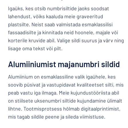
Igaüks, kes otsib numbrisiltide jaoks soodsat
lahendust, võiks kaaluda meie graveeritud
plastsilte. Neist saab valmistada esmaklassilisi
fassaadisilte ja kinnitada neid hoonele, majale või
korterile kruvide abil. Valige sildi suurus ja värv ning
lisage oma tekst või pilt.
Alumiiniumist majanumbri sildid
Alumiinium on esmaklassiline valik igaühele, kes
soovib püsivat ja vastupidavat kvaliteetset silti, mis
peab vastu iga ilmaga. Meie kujundustööriista abil
on stiilsete uksenumbri siltide kujundamine ülimalt
lihtne. Tootmisprotsess hõlmab digitaalprintimist,
mis tagab sildile peene ja sileda viimistluse.