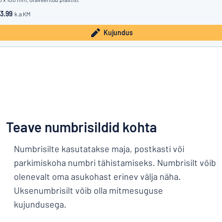
3.99
k.a KM
Kujundus
Teave numbrisildid kohta
Numbrisilte kasutatakse maja, postkasti või
parkimiskoha numbri tähistamiseks. Numbrisilt võib
olenevalt oma asukohast erinev välja näha.
Uksenumbrisilt võib olla mitmesuguse
kujundusega.