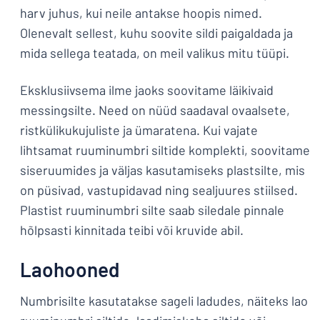
harv juhus, kui neile antakse hoopis nimed.
Olenevalt sellest, kuhu soovite sildi paigaldada ja
mida sellega teatada, on meil valikus mitu tüüpi.
Eksklusiivsema ilme jaoks soovitame läikivaid
messingsilte. Need on nüüd saadaval ovaalsete,
ristkülikukujuliste ja ümaratena. Kui vajate
lihtsamat ruuminumbri siltide komplekti, soovitame
siseruumides ja väljas kasutamiseks plastsilte, mis
on püsivad, vastupidavad ning sealjuures stiilsed.
Plastist ruuminumbri silte saab siledale pinnale
hõlpsasti kinnitada teibi või kruvide abil.
Laohooned
Numbrisilte kasutatakse sageli ladudes, näiteks lao