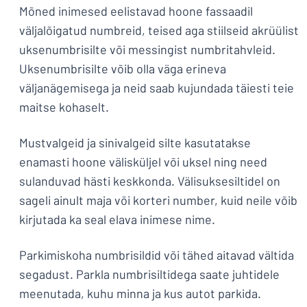
Mõned inimesed eelistavad hoone fassaadil
väljalõigatud numbreid, teised aga stiilseid akrüülist
uksenumbrisilte või messingist numbritahvleid.
Uksenumbrisilte võib olla väga erineva
väljanägemisega ja neid saab kujundada täiesti teie
maitse kohaselt.
Mustvalgeid ja sinivalgeid silte kasutatakse
enamasti hoone välisküljel või uksel ning need
sulanduvad hästi keskkonda. Välisuksesiltidel on
sageli ainult maja või korteri number, kuid neile võib
kirjutada ka seal elava inimese nime.
Parkimiskoha numbrisildid või tähed aitavad vältida
segadust. Parkla numbrisiltidega saate juhtidele
meenutada, kuhu minna ja kus autot parkida.