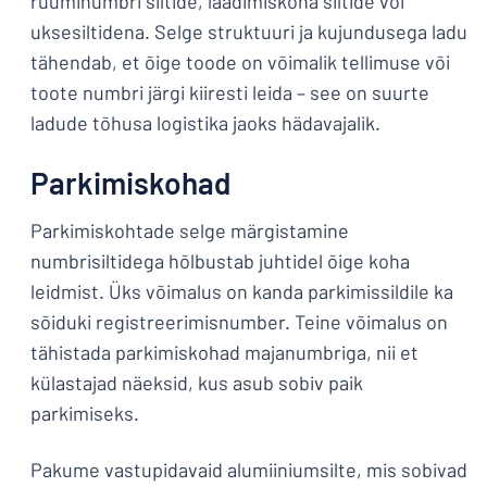
ruuminumbri siltide, laadimiskoha siltide või
uksesiltidena. Selge struktuuri ja kujundusega ladu
tähendab, et õige toode on võimalik tellimuse või
toote numbri järgi kiiresti leida – see on suurte
ladude tõhusa logistika jaoks hädavajalik.
Parkimiskohad
Parkimiskohtade selge märgistamine
numbrisiltidega hõlbustab juhtidel õige koha
leidmist. Üks võimalus on kanda parkimissildile ka
sõiduki registreerimisnumber. Teine võimalus on
tähistada parkimiskohad majanumbriga, nii et
külastajad näeksid, kus asub sobiv paik
parkimiseks.
Pakume vastupidavaid alumiiniumsilte, mis sobivad