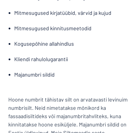
Mitmesugused kirjatüübid, värvid ja kujud
Mitmesugused kinnitusmeetodid
Kogusepõhine allahindlus
Kliendi rahulolugarantii
Majanumbri sildid
Hoone numbrit tähistav silt on arvatavasti levinuim
numbrisilt. Neid nimetatakse mõnikord ka
fassaadisiltideks või majanumbritahvliteks, kuna
kinnitatakse hoone esiküljele. Majanumbri sildid on
Eestis üldlevinud. Meie Siltomaadis saate