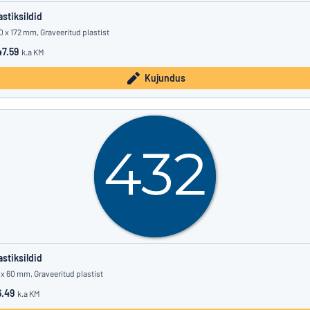
astiksildid
0 x 172 mm, Graveeritud plastist
7.59
k.a KM
Kujundus
astiksildid
 x 60 mm, Graveeritud plastist
.49
k.a KM