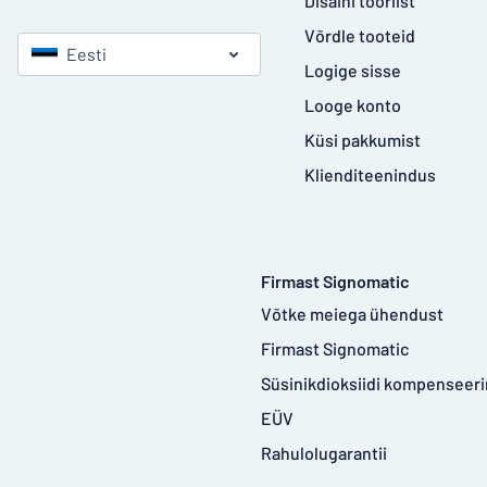
Disaini tööriist
Võrdle tooteid
Eesti
Logige sisse
Looge konto
Küsi pakkumist
Klienditeenindus
Firmast Signomatic
Võtke meiega ühendust
Firmast Signomatic
Süsinikdioksiidi kompenseer
EÜV
Rahulolugarantii