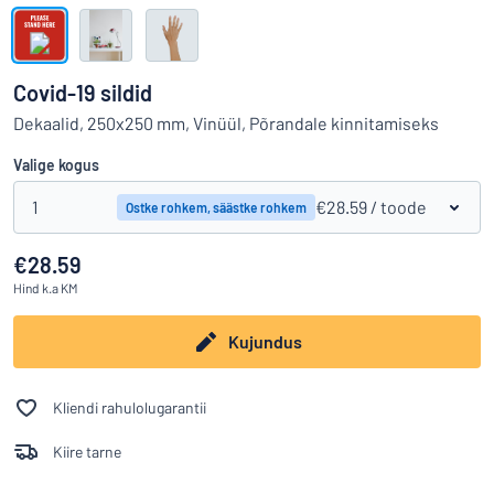
Kuva kõik kategooriad
Hinnapäring
Covid-19 sildid
Logige
Dekaalid, 250x250 mm, Vinüül, Põrandale kinnitamiseks
Te ei leia, mida otsite?
Alustage oma sildi kujundamist
sisse
Valige kogus
Klienditeenindus
Eraklient
1
/
€28.59
/ toode
Ostke rohkem, säästke rohkem
Äriklient
€28.59
Hind
k.a KM
Kujundus
Kliendi rahulolugarantii
Kiire tarne