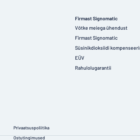
Firmast Signomatic
Võtke meiega ühendust
Firmast Signomatic
Süsinikdioksiidi kompenseer
EÜV
Rahulolugarantii
Privaatsuspoliitika
Ostutingimused