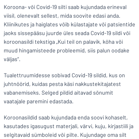
Koroona- või Covid-19 silti saab kujundada erineval
viisil, olenevalt sellest, mida soovite edasi anda.
Kliinikutes ja haiglates võib külastajate või patsientide
jaoks sissepääsu juurde üles seada Covid-19 sildi või
koroonasildi tekstiga „Kui teil on palavik, köha või
muud hingamisteede probleemid, siis palun oodake
väljas“.
Tualettruumidesse sobivad Covid-19 sildid, kus on
juhtnöörid, kuidas pesta käsi nakkustekitajatest
vabanemiseks. Selged pildid aitavad sõnumit
vaatajale paremini edastada.
Koroonasildid saab kujundada enda soovi kohaselt,
kasutades igasugust materjali, värvi, kuju, kirjastiili ja
selgitavaid sümboleid või pilte. Kujundage oma silt