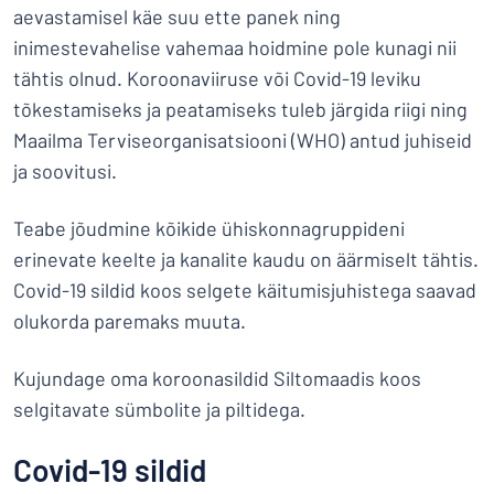
aevastamisel käe suu ette panek ning
inimestevahelise vahemaa hoidmine pole kunagi nii
tähtis olnud. Koroonaviiruse või Covid-19 leviku
tõkestamiseks ja peatamiseks tuleb järgida riigi ning
Maailma Terviseorganisatsiooni (WHO) antud juhiseid
ja soovitusi.
Teabe jõudmine kõikide ühiskonnagruppideni
erinevate keelte ja kanalite kaudu on äärmiselt tähtis.
Covid-19 sildid koos selgete käitumisjuhistega saavad
olukorda paremaks muuta.
Kujundage oma koroonasildid Siltomaadis koos
selgitavate sümbolite ja piltidega.
Covid-19 sildid