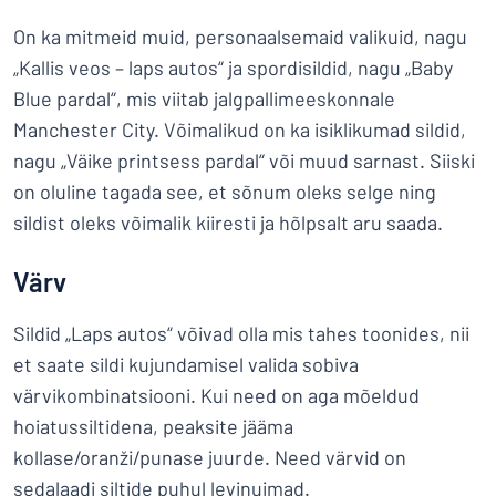
On ka mitmeid muid, personaalsemaid valikuid, nagu
„Kallis veos – laps autos“ ja spordisildid, nagu „Baby
Blue pardal“, mis viitab jalgpallimeeskonnale
Manchester City. Võimalikud on ka isiklikumad sildid,
nagu „Väike printsess pardal“ või muud sarnast. Siiski
on oluline tagada see, et sõnum oleks selge ning
sildist oleks võimalik kiiresti ja hõlpsalt aru saada.
Värv
Sildid „Laps autos“ võivad olla mis tahes toonides, nii
et saate sildi kujundamisel valida sobiva
värvikombinatsiooni. Kui need on aga mõeldud
hoiatussiltidena, peaksite jääma
kollase/oranži/punase juurde. Need värvid on
sedalaadi siltide puhul levinuimad.