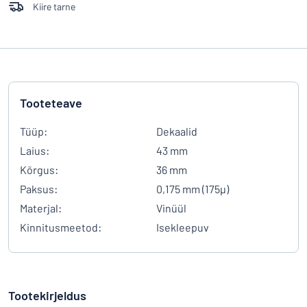
Kiire tarne
Tooteteave
Tüüp:
Dekaalid
Laius:
43 mm
Kõrgus:
36 mm
Paksus:
0,175 mm (175µ)
Materjal:
Vinüül
Kinnitusmeetod:
Isekleepuv
Tootekirjeldus