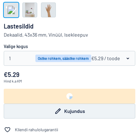
Kuva kõik kategooriad
Hinnapäring
Lastesildid
Logige
Dekaalid, 43x36 mm, Vinüül, Isekleepuv
Te ei leia, mida otsite?
Alustage oma sildi kujundamist
sisse
Valige kogus
Klienditeenindus
Eraklient
1
/
€5.29
/ toode
Ostke rohkem, säästke rohkem
Äriklient
€5.29
Hind
k.a KM
Kujundus
Kliendi rahulolugarantii