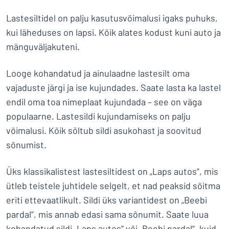
Lastesiltidel on palju kasutusvõimalusi igaks puhuks,
kui läheduses on lapsi. Kõik alates kodust kuni auto ja
mänguväljakuteni.
Looge kohandatud ja ainulaadne lastesilt oma
vajaduste järgi ja ise kujundades. Saate lasta ka lastel
endil oma toa nimeplaat kujundada – see on väga
populaarne. Lastesildi kujundamiseks on palju
võimalusi. Kõik sõltub sildi asukohast ja soovitud
sõnumist.
Üks klassikalistest lastesiltidest on „Laps autos“, mis
ütleb teistele juhtidele selgelt, et nad peaksid sõitma
eriti ettevaatlikult. Sildi üks variantidest on „Beebi
pardal“, mis annab edasi sama sõnumit. Saate luua
kohandatud sildi „Laps autos“ või „Beebi pardal“, kuid