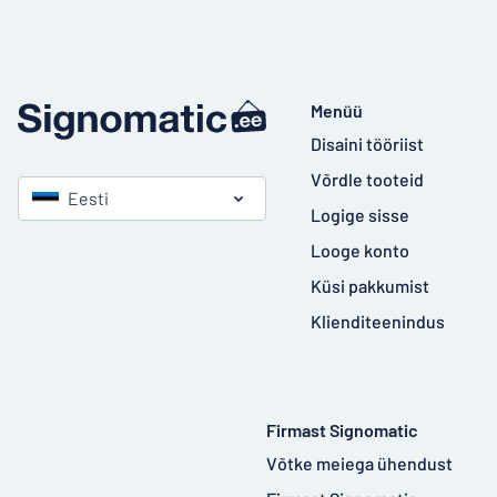
Menüü
Disaini tööriist
Võrdle tooteid
Eesti
Logige sisse
Looge konto
Küsi pakkumist
Klienditeenindus
Firmast Signomatic
Võtke meiega ühendust