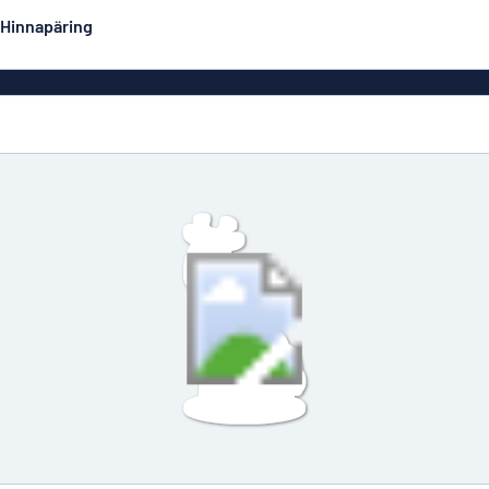
Hinnapäring
Kahepoolsed sildid
Populaarseimad
Postrid
Dekaa
did
Eco Board
Roostevabad sildid
Emailsiltidesarnased
Majasi
alumiiniumsildid
Graveeritud sildid
Rullplakatid
Ärisi