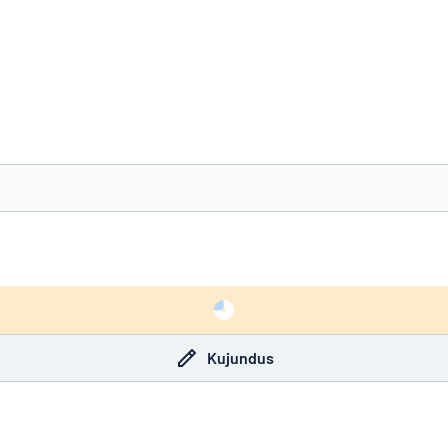
ida otsite?
Alustage oma sildi kujundamist
Kujundus