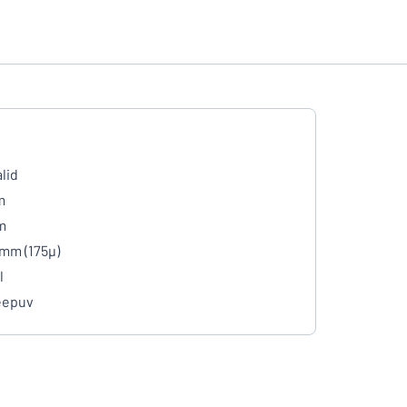
lid
m
m
 mm (175µ)
l
eepuv