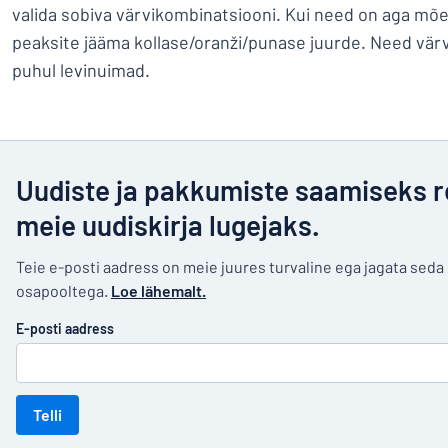
valida sobiva värvikombinatsiooni. Kui need on aga mõe
peaksite jääma kollase/oranži/punase juurde. Need värvi
puhul levinuimad.
Uudiste ja pakkumiste saamiseks r
meie uudiskirja lugejaks.
Teie e-posti aadress on meie juures turvaline ega jagata sed
osapooltega.
Loe lähemalt.
E-posti aadress
Telli