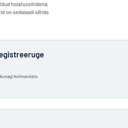
ldud hoiatussiltidena,
d on sedalaadi siltide
egistreeruge
a kunagi kolmandate