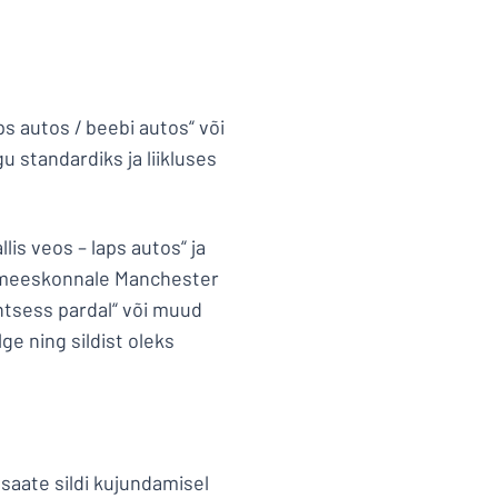
s autos / beebi autos“ või
 standardiks ja liikluses
is veos – laps autos“ ja
allimeeskonnale Manchester
intsess pardal“ või muud
ge ning sildist oleks
t saate sildi kujundamisel