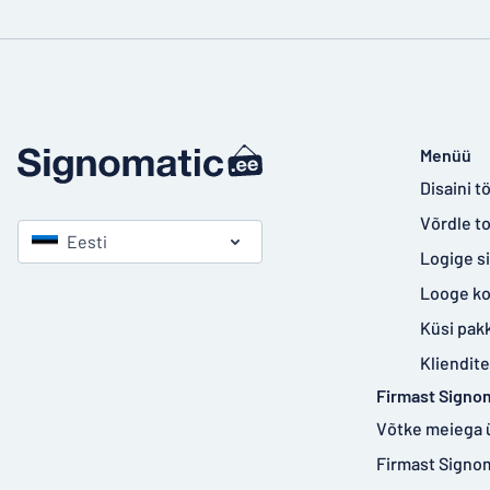
Menüü
Disaini tö
Võrdle t
Eesti
Logige s
Looge k
Küsi pak
Kliendit
Firmast Signo
Võtke meiega 
Firmast Signo