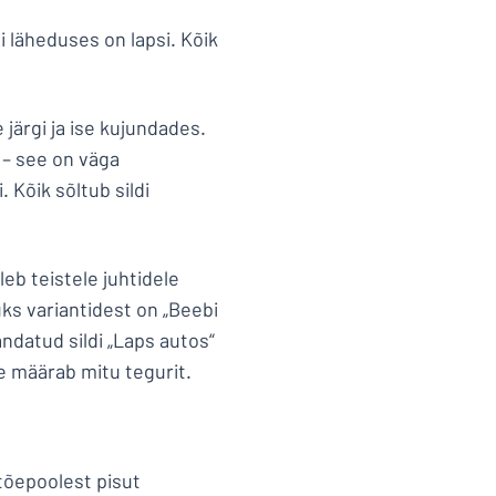
i läheduses on lapsi. Kõik
järgi ja ise kujundades.
 – see on väga
 Kõik sõltub sildi
leb teistele juhtidele
 üks variantidest on „Beebi
ndatud sildi „Laps autos“
se määrab mitu tegurit.
d tõepoolest pisut