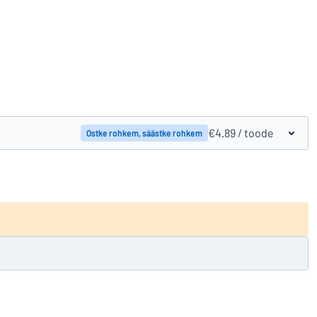
Tootevõrdlus
€4.89
/ toode
Ostke rohkem, säästke rohkem