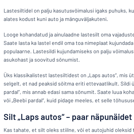
Lastesiltidel on palju kasutusvõimalusi igaks puhuks, ku
alates kodust kuni auto ja mänguväljakuteni.
Looge kohandatud ja ainulaadne lastesilt oma vajaduste 
Saate lasta ka lastel endil oma toa nimeplaat kujundada
populaarne. Lastesildi kujundamiseks on palju võimalusi.
asukohast ja soovitud sõnumist.
Üks klassikalistest lastesiltidest on „Laps autos“, mis üt
selgelt, et nad peaksid sõitma eriti ettevaatlikult. Sildi
pardal“, mis annab edasi sama sõnumit. Saate luua koha
või „Beebi pardal“, kuid pidage meeles, et selle tõhusu
Silt „Laps autos“ – paar näpunäidet
Kas tahate, et silt oleks stiilne, või et autojuhid oleksi