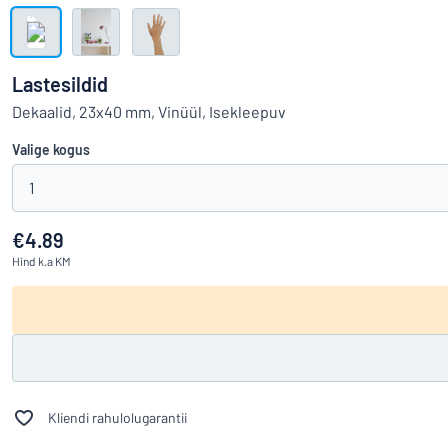
Kuva kõik kategooriad
Hinnapäring
Lastesildid
Logige
Dekaalid, 23x40 mm, Vinüül, Isekleepuv
Te ei leia, m
sisse
Valige kogus
Klienditeenindus
Eraklient
1
/
Äriklient
€4.89
Hind
k.a KM
Kliendi rahulolugarantii