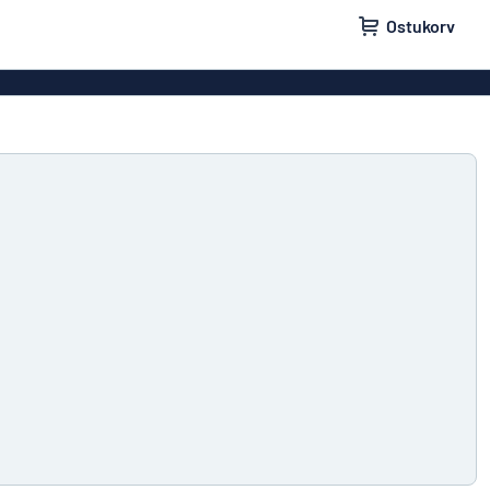
Ostukorv
lid
Uksesildid
ldid
Postkastisildid
ldid