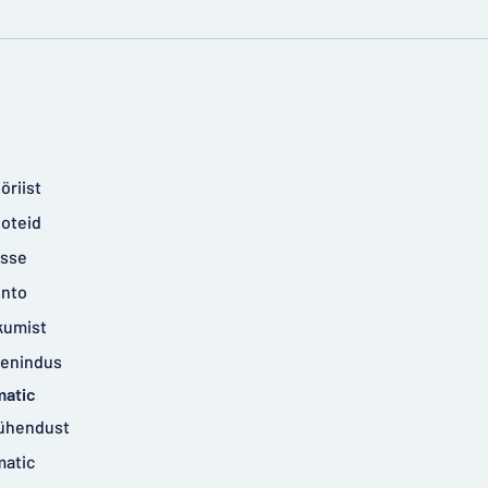
öriist
ooteid
isse
onto
kumist
eenindus
matic
ühendust
matic