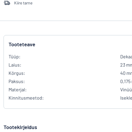
Kiire tarne
Tooteteave
Tüüp:
Dekaa
Laius:
23 m
Kõrgus:
40 m
Paksus:
0,175
Materjal:
Vinüü
Kinnitusmeetod:
Isekl
Tootekirjeldus