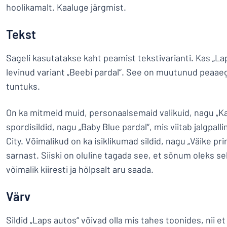
hoolikamalt. Kaaluge järgmist.
Tekst
Sageli kasutatakse kaht peamist tekstivarianti. Kas „Lap
levinud variant „Beebi pardal“. See on muutunud peaaegu
tuntuks.
On ka mitmeid muid, personaalsemaid valikuid, nagu „Kall
spordisildid, nagu „Baby Blue pardal“, mis viitab jalgp
City. Võimalikud on ka isiklikumad sildid, nagu „Väike pr
sarnast. Siiski on oluline tagada see, et sõnum oleks sel
võimalik kiiresti ja hõlpsalt aru saada.
Värv
Sildid „Laps autos“ võivad olla mis tahes toonides, nii e