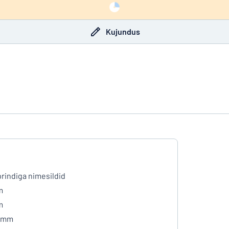
Kujundus
prindiga nimesildid
m
m
4 mm