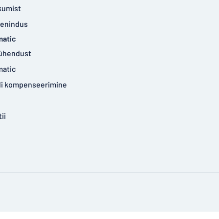
kumist
eenindus
matic
ühendust
matic
idi kompenseerimine
ii