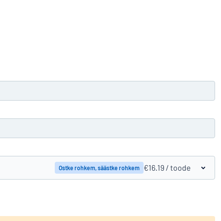
Tootevõrdlus
€16.19
/ toode
Ostke rohkem, säästke rohkem