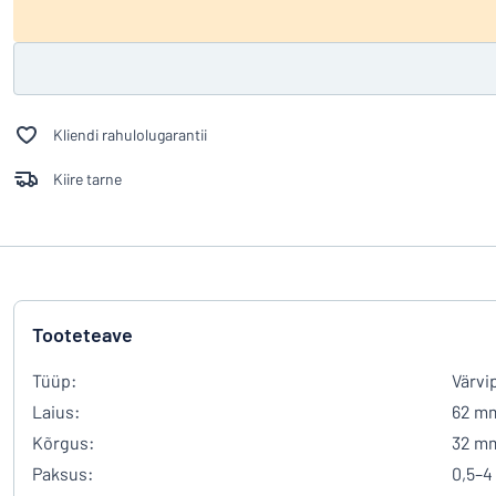
Kliendi rahulolugarantii
Kiire tarne
Tooteteave
Tüüp:
Värvi
Laius:
62 m
Kõrgus:
32 m
Paksus:
0,5–