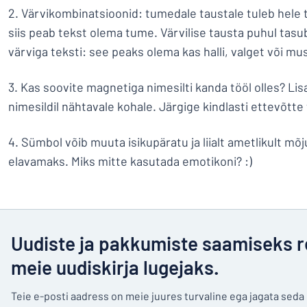
2. Värvikombinatsioonid: tumedale taustale tuleb hele t
siis peab tekst olema tume. Värvilise tausta puhul tasub
värviga teksti: see peaks olema kas halli, valget või mus
3. Kas soovite magnetiga nimesilti kanda tööl olles? Li
nimesildil nähtavale kohale. Järgige kindlasti ettevõtte 
4. Sümbol võib muuta isikupäratu ja liialt ametlikult mõj
elavamaks. Miks mitte kasutada emotikoni? :)
Uudiste ja pakkumiste saamiseks r
meie uudiskirja lugejaks.
Teie e-posti aadress on meie juures turvaline ega jagata sed