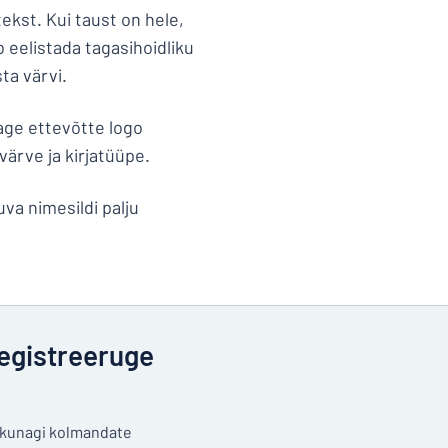
ekst. Kui taust on hele,
 eelistada tagasihoidliku
ta värvi.
sage ettevõtte logo
värve ja kirjatüüpe.
uva nimesildi palju
egistreeruge
a kunagi kolmandate