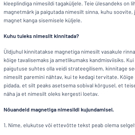
kleeplindiga nimesildi tagaküljele. Teie ülesandeks on 
magnetmärk ja paigutada nimesilt sinna, kuhu soovite, 
magnet kanga sisemisele küljele.
Kuhu tuleks nimesilt kinnitada?
Üldjuhul kinnitatakse magnetiga nimesilt vasakule rinn
kõige tavalisemaks ja ametlikumaks kandmisviisiks. Kui 
paigutuse suhtes olla veidi strateegilisem, kinnitage se
nimesilt paremini nähtav, kui te kedagi tervitate. Kõig
pidada, et silt peaks asetsema sobival kõrgusel, et tei
näha ja et nimesilt oleks kergesti loetav.
Nõuandeid magnetiga nimesildi kujundamisel.
1. Nime, elukutse või ettevõtte tekst peab olema selgelt