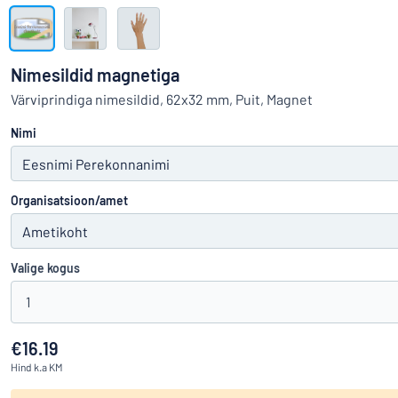
Kuva kõik kategooriad
Hinnapäring
Nimesildid magnetiga
Logige
Värviprindiga nimesildid, 62x32 mm, Puit, Magnet
Te ei leia, m
sisse
Nimi
Klienditeenindus
Eraklient
/
Äriklient
Organisatsioon/amet
Valige kogus
1
€16.19
Hind
k.a KM