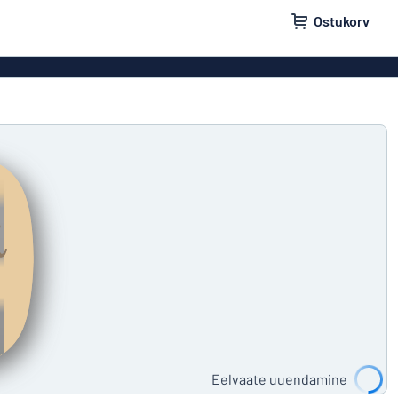
Ostukorv
lid
Uksesildid
ldid
Postkastisildid
ldid
Eelvaate uuendamine