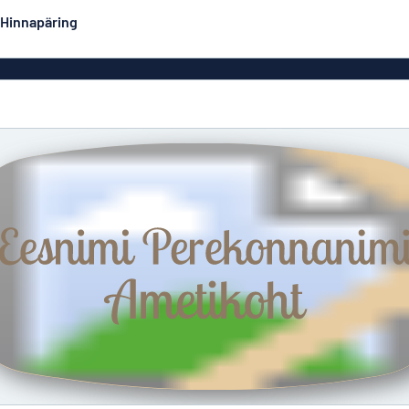
Hinnapäring
Kahepoolsed sildid
Populaarseimad
Postrid
Dekaa
did
Eco Board
Roostevabad sildid
Emailsiltidesarnased
Majasi
alumiiniumsildid
Graveeritud sildid
Rullplakatid
Ärisi