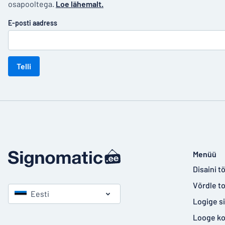
osapooltega.
Loe lähemalt.
E-posti aadress
Telli
Menüü
Disaini tö
Võrdle t
Eesti
Logige s
Looge k