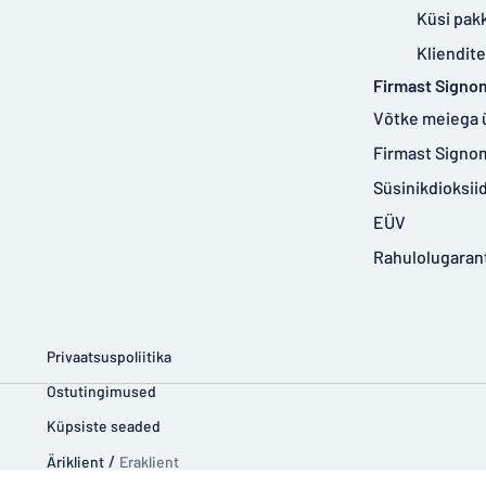
Küsi pak
Kliendit
Firmast Signo
Võtke meiega 
Firmast Signo
Süsinikdioksi
EÜV
Rahulolugarant
Privaatsuspoliitika
Ostutingimused
Küpsiste seaded
Äriklient
/
Eraklient