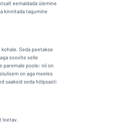
lihtsalt eemaldada ülemine
ja kinnitada tagumine
a kohale. Seda peetakse
aga soovite selle
e paremale poole: nii on
e olulisem on aga meeles
sed saaksid seda hõlpsasti
 loetav.