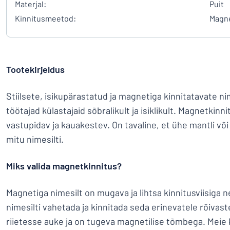
Materjal:
Puit
Kinnitusmeetod:
Magn
Tootekirjeldus
Stiilsete, isikupärastatud ja magnetiga kinnitatavate nim
töötajad külastajaid sõbralikult ja isiklikult. Magnetkinn
vastupidav ja kauakestev. On tavaline, et ühe mantli võ
mitu nimesilti.
Miks valida magnetkinnitus?
Magnetiga nimesilt on mugava ja lihtsa kinnitusviisiga 
nimesilti vahetada ja kinnitada seda erinevatele rõivast
riietesse auke ja on tugeva magnetilise tõmbega. Mei