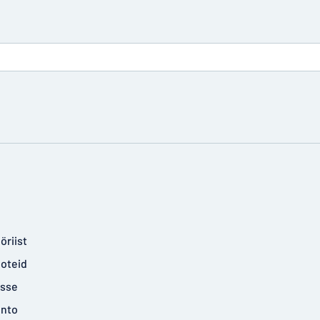
öriist
ooteid
isse
onto