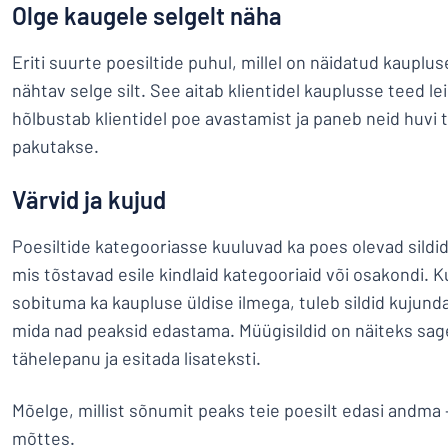
Olge kaugele selgelt näha
Eriti suurte poesiltide puhul, millel on näidatud kauplus
nähtav selge silt. See aitab klientidel kauplusse teed le
hõlbustab klientidel poe avastamist ja paneb neid huvi
pakutakse.
Värvid ja kujud
Poesiltide kategooriasse kuuluvad ka poes olevad sildid
mis tõstavad esile kindlaid kategooriaid või osakondi. 
sobituma ka kaupluse üldise ilmega, tuleb sildid kujund
mida nad peaksid edastama. Müügisildid on näiteks sag
tähelepanu ja esitada lisateksti.
Mõelge, millist sõnumit peaks teie poesilt edasi andma – 
mõttes.