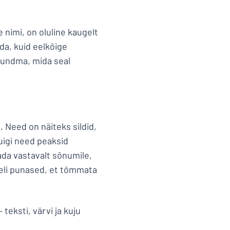
e nimi, on oluline kaugelt
ida, kuid eelkõige
 tundma, mida seal
. Need on näiteks sildid,
Kuigi need peaksid
ada vastavalt sõnumile,
eli punased, et tõmmata
teksti, värvi ja kuju