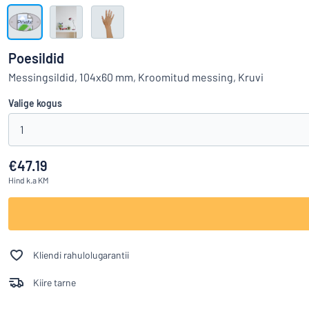
Kuva kõik kategooriad
Hinnapäring
Poesildid
Logige
Messingsildid, 104x60 mm, Kroomitud messing, Kruvi
Te ei leia, m
sisse
Valige kogus
Klienditeenindus
Eraklient
1
/
Äriklient
€47.19
Hind
k.a KM
Kliendi rahulolugarantii
Kiire tarne