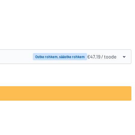
Tootevõrdlus
€47.19
/ toode
Ostke rohkem, säästke rohkem