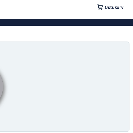
Ostukorv
lid
Uksesildid
ldid
Postkastisildid
ldid