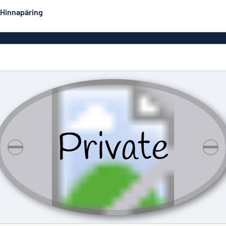
Hinnapäring
Kahepoolsed sildid
Populaarseimad
Postrid
Dekaa
did
Eco Board
Roostevabad sildid
Emailsiltidesarnased
Majasi
alumiiniumsildid
Graveeritud sildid
Rullplakatid
Ärisi