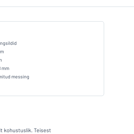
ngsildid
mm
m
8 mm
mitud messing
elt kohustuslik. Teisest