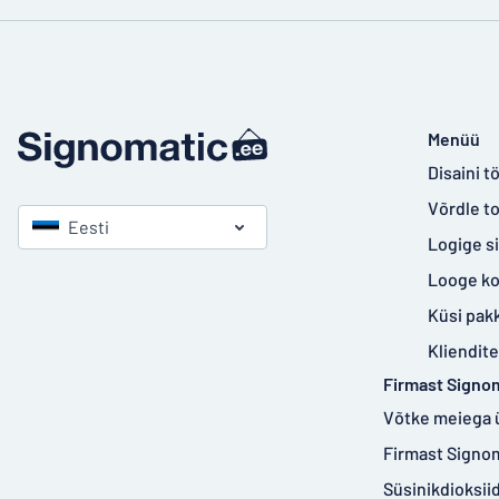
Menüü
Disaini tö
Võrdle t
Eesti
Logige s
Looge k
Küsi pak
Kliendit
Firmast Signo
Võtke meiega 
Firmast Signo
Süsinikdioksi