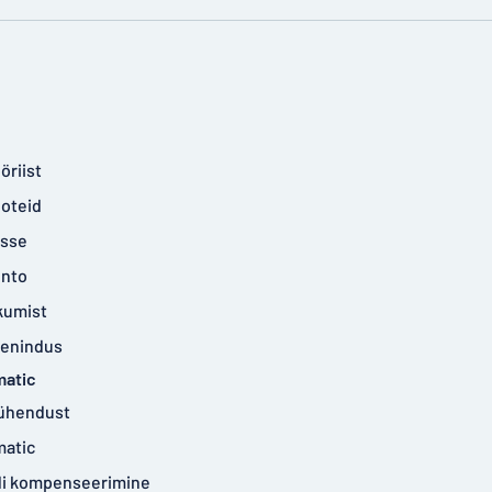
öriist
ooteid
isse
onto
kumist
eenindus
matic
ühendust
matic
idi kompenseerimine