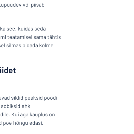
lkupüüdev või piisab
 ka see, kuidas seda
umi teatamisel sama tähtis
sel silmas pidada kolme
äidet
avad sildid peaksid poodi
 sobiksid ehk
ile. Kui aga kauplus on
id poe hõngu edasi.