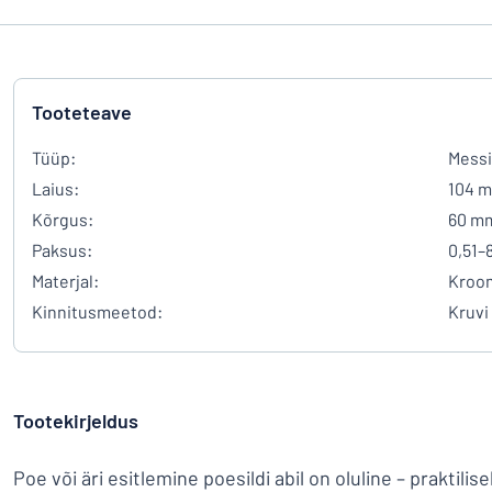
Tooteteave
Tüüp:
Messi
Laius:
104 
Kõrgus:
60 m
Paksus:
0,51–
Materjal:
Kroo
Kinnitusmeetod:
Kruvi
Tootekirjeldus
Poe või äri esitlemine poesildi abil on oluline – praktilis