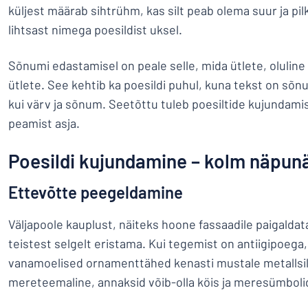
küljest määrab sihtrühm, kas silt peab olema suur ja pi
lihtsast nimega poesildist uksel.
Sõnumi edastamisel on peale selle, mida ütlete, oluline
ütlete. See kehtib ka poesildi puhul, kuna tekst on sõn
kui värv ja sõnum. Seetõttu tuleb poesiltide kujundami
peamist asja.
Poesildi kujundamine – kolm näpun
Ettevõtte peegeldamine
Väljapoole kauplust, näiteks hoone fassaadile paigaldat
teistest selgelt eristama. Kui tegemist on antiigipoega,
vanamoelised ornamenttähed kenasti mustale metallsild
mereteemaline, annaksid võib-olla köis ja meresümbol