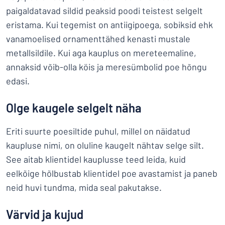
paigaldatavad sildid peaksid poodi teistest selgelt
eristama. Kui tegemist on antiigipoega, sobiksid ehk
vanamoelised ornamenttähed kenasti mustale
metallsildile. Kui aga kauplus on mereteemaline,
annaksid võib-olla köis ja meresümbolid poe hõngu
edasi.
Olge kaugele selgelt näha
Eriti suurte poesiltide puhul, millel on näidatud
kaupluse nimi, on oluline kaugelt nähtav selge silt.
See aitab klientidel kauplusse teed leida, kuid
eelkõige hõlbustab klientidel poe avastamist ja paneb
neid huvi tundma, mida seal pakutakse.
Värvid ja kujud