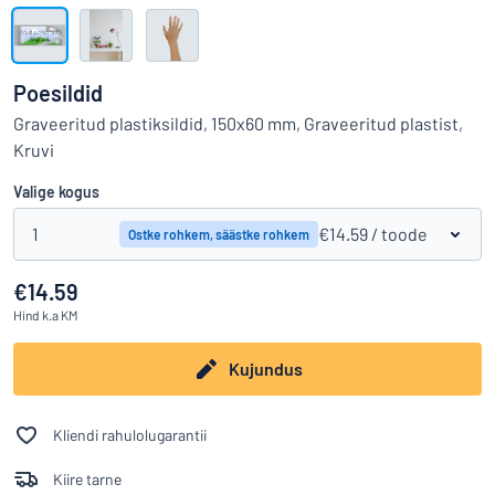
Kuva kõik kategooriad
Hinnapäring
Poesildid
Logige
Graveeritud plastiksildid, 150x60 mm, Graveeritud plastist,
Te ei leia, mida otsite?
Alustage oma sildi kujundamist
sisse
Kruvi
Klienditeenindus
Valige kogus
Eraklient
/
Äriklient
1
€14.59
/ toode
Ostke rohkem, säästke rohkem
€14.59
Hind
k.a KM
Kujundus
Kliendi rahulolugarantii
Kiire tarne