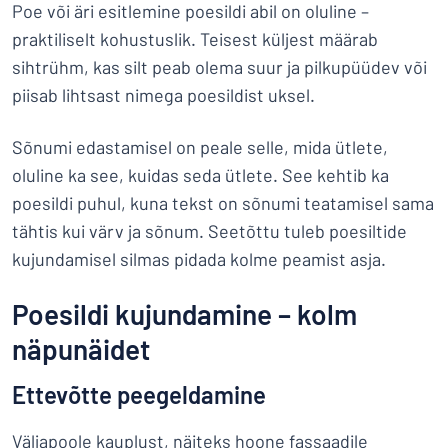
Poe või äri esitlemine poesildi abil on oluline –
praktiliselt kohustuslik. Teisest küljest määrab
sihtrühm, kas silt peab olema suur ja pilkupüüdev või
piisab lihtsast nimega poesildist uksel.
Sõnumi edastamisel on peale selle, mida ütlete,
oluline ka see, kuidas seda ütlete. See kehtib ka
poesildi puhul, kuna tekst on sõnumi teatamisel sama
tähtis kui värv ja sõnum. Seetõttu tuleb poesiltide
kujundamisel silmas pidada kolme peamist asja.
Poesildi kujundamine – kolm
näpunäidet
Ettevõtte peegeldamine
Väljapoole kauplust, näiteks hoone fassaadile