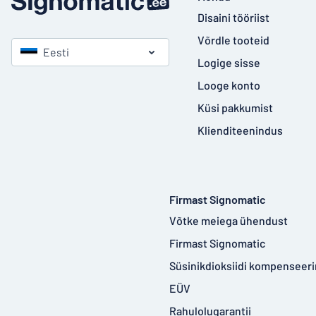
Disaini tööriist
Võrdle tooteid
Eesti
Logige sisse
Looge konto
Küsi pakkumist
Klienditeenindus
Firmast Signomatic
Võtke meiega ühendust
Firmast Signomatic
Süsinikdioksiidi kompenseer
EÜV
Rahulolugarantii