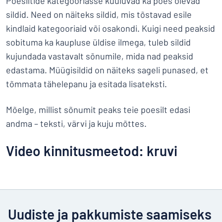
Poesiltide kategooriasse kuuluvad ka poes olevad
sildid. Need on näiteks sildid, mis tõstavad esile
kindlaid kategooriaid või osakondi. Kuigi need peaksid
sobituma ka kaupluse üldise ilmega, tuleb sildid
kujundada vastavalt sõnumile, mida nad peaksid
edastama. Müügisildid on näiteks sageli punased, et
tõmmata tähelepanu ja esitada lisateksti.
Mõelge, millist sõnumit peaks teie poesilt edasi
andma – teksti, värvi ja kuju mõttes.
Video kinnitusmeetod: kruvi
Uudiste ja pakkumiste saamiseks