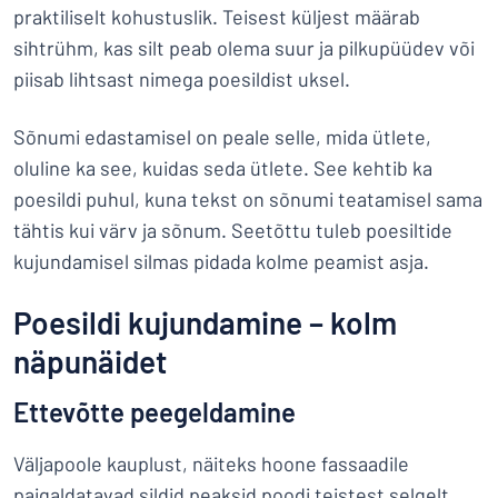
praktiliselt kohustuslik. Teisest küljest määrab
sihtrühm, kas silt peab olema suur ja pilkupüüdev või
piisab lihtsast nimega poesildist uksel.
Sõnumi edastamisel on peale selle, mida ütlete,
oluline ka see, kuidas seda ütlete. See kehtib ka
poesildi puhul, kuna tekst on sõnumi teatamisel sama
tähtis kui värv ja sõnum. Seetõttu tuleb poesiltide
kujundamisel silmas pidada kolme peamist asja.
Poesildi kujundamine – kolm
näpunäidet
Ettevõtte peegeldamine
Väljapoole kauplust, näiteks hoone fassaadile
paigaldatavad sildid peaksid poodi teistest selgelt