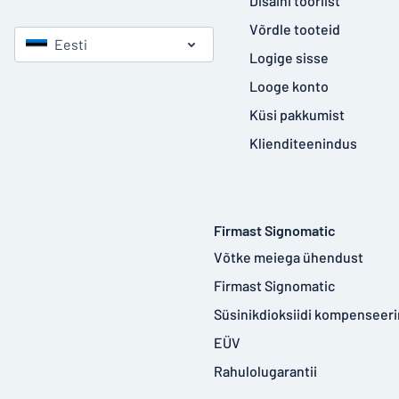
Disaini tööriist
Võrdle tooteid
Eesti
Logige sisse
Looge konto
Küsi pakkumist
Klienditeenindus
Firmast Signomatic
Võtke meiega ühendust
Firmast Signomatic
Süsinikdioksiidi kompenseer
EÜV
Rahulolugarantii