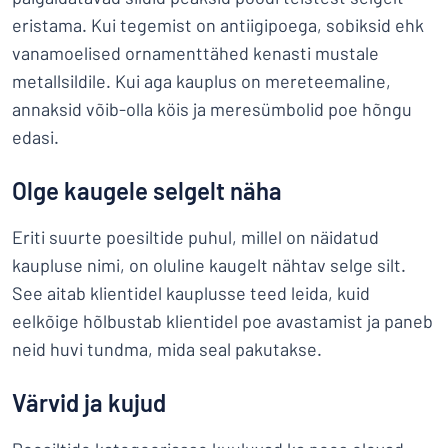
eristama. Kui tegemist on antiigipoega, sobiksid ehk
vanamoelised ornamenttähed kenasti mustale
metallsildile. Kui aga kauplus on mereteemaline,
annaksid võib-olla köis ja meresümbolid poe hõngu
edasi.
Olge kaugele selgelt näha
Eriti suurte poesiltide puhul, millel on näidatud
kaupluse nimi, on oluline kaugelt nähtav selge silt.
See aitab klientidel kauplusse teed leida, kuid
eelkõige hõlbustab klientidel poe avastamist ja paneb
neid huvi tundma, mida seal pakutakse.
Värvid ja kujud