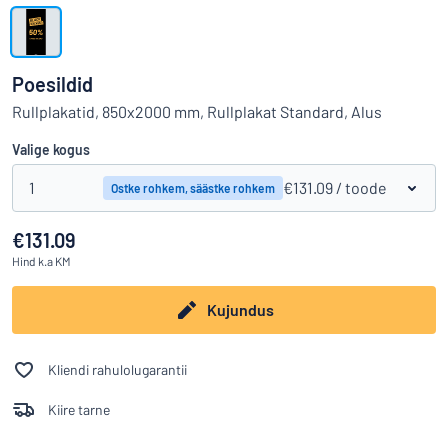
Kuva kõik kategooriad
Hinnapäring
Poesildid
Logige
Rullplakatid, 850x2000 mm, Rullplakat Standard, Alus
Te ei leia, mida otsite?
Alustage oma sildi kujundamist
sisse
Valige kogus
Klienditeenindus
Eraklient
1
/
€131.09
/ toode
Ostke rohkem, säästke rohkem
Äriklient
€131.09
Hind
k.a KM
Kujundus
Kliendi rahulolugarantii
Kiire tarne