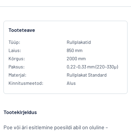
Tooteteave
Tüüp:
Rullplakatid
Laius:
850 mm
Kõrgus:
2000 mm
Paksus:
0,22–0,33 mm (220–330µ)
Materjal:
Rullplakat Standard
Kinnitusmeetod:
Alus
Tootekirjeldus
Poe või äri esitlemine poesildi abil on oluline –