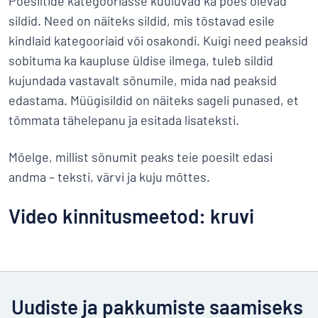
Poesiltide kategooriasse kuuluvad ka poes olevad
sildid. Need on näiteks sildid, mis tõstavad esile
kindlaid kategooriaid või osakondi. Kuigi need peaksid
sobituma ka kaupluse üldise ilmega, tuleb sildid
kujundada vastavalt sõnumile, mida nad peaksid
edastama. Müügisildid on näiteks sageli punased, et
tõmmata tähelepanu ja esitada lisateksti.
Mõelge, millist sõnumit peaks teie poesilt edasi
andma – teksti, värvi ja kuju mõttes.
Video kinnitusmeetod: kruvi
Uudiste ja pakkumiste saamiseks