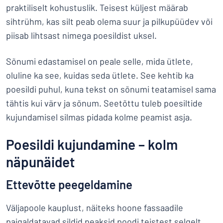
praktiliselt kohustuslik. Teisest küljest määrab
sihtrühm, kas silt peab olema suur ja pilkupüüdev või
piisab lihtsast nimega poesildist uksel.
Sõnumi edastamisel on peale selle, mida ütlete,
oluline ka see, kuidas seda ütlete. See kehtib ka
poesildi puhul, kuna tekst on sõnumi teatamisel sama
tähtis kui värv ja sõnum. Seetõttu tuleb poesiltide
kujundamisel silmas pidada kolme peamist asja.
Poesildi kujundamine – kolm
näpunäidet
Ettevõtte peegeldamine
Väljapoole kauplust, näiteks hoone fassaadile
paigaldatavad sildid peaksid poodi teistest selgelt