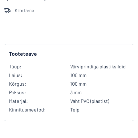
Kiire tarne
Tooteteave
Tüüp:
Värviprindiga plastiksildid
Laius:
100 mm
Kõrgus:
100 mm
Paksus:
3 mm
Materjal:
Vaht PVC (plastist)
Kinnitusmeetod:
Teip