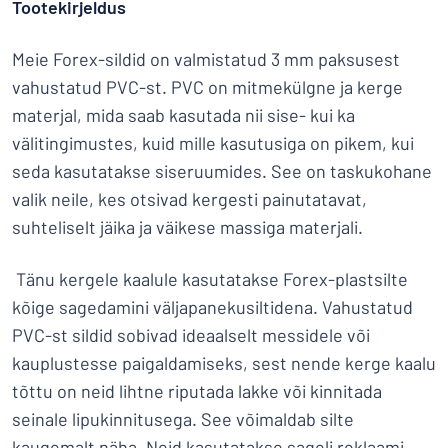
Tootekirjeldus
Meie Forex-sildid on valmistatud 3 mm paksusest
vahustatud PVC-st. PVC on mitmekülgne ja kerge
materjal, mida saab kasutada nii sise- kui ka
välitingimustes, kuid mille kasutusiga on pikem, kui
seda kasutatakse siseruumides. See on taskukohane
valik neile, kes otsivad kergesti painutatavat,
suhteliselt jäika ja väikese massiga materjali.
Tänu kergele kaalule kasutatakse Forex-plastsilte
kõige sagedamini väljapanekusiltidena. Vahustatud
PVC-st sildid sobivad ideaalselt messidele või
kauplustesse paigaldamiseks, sest nende kerge kaalu
tõttu on neid lihtne riputada lakke või kinnitada
seinale lipukinnitusega. See võimaldab silte
kaugemalt näha. Neid kasutatakse sageli reklaami,