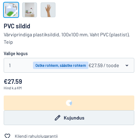
Kuva kõik kategooriad
Hinnapäring
PVC sildid
Logige
Värviprindiga plastiksildid, 100x100 mm, Vaht PVC (plastist),
Te ei leia, mida otsite?
Alustage oma sildi kujundamist
sisse
Teip
Klienditeenindus
Valige kogus
Eraklient
/
Äriklient
1
€27.59
/ toode
Ostke rohkem, säästke rohkem
€27.59
Hind
k.a KM
Kujundus
Kliendi rahulolugarantii