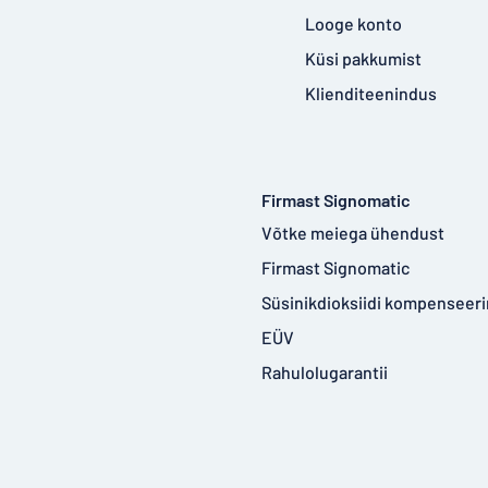
Looge konto
Küsi pakkumist
Klienditeenindus
Firmast Signomatic
Võtke meiega ühendust
Firmast Signomatic
Süsinikdioksiidi kompenseer
EÜV
Rahulolugarantii