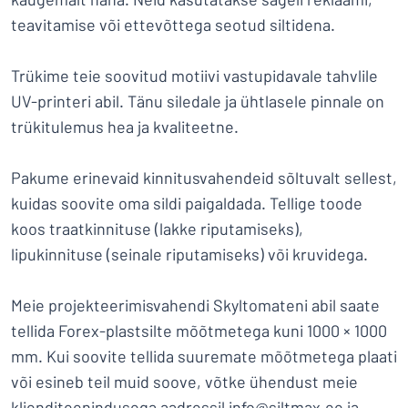
teavitamise või ettevõttega seotud siltidena.
Trükime teie soovitud motiivi vastupidavale tahvlile
UV-printeri abil. Tänu siledale ja ühtlasele pinnale on
trükitulemus hea ja kvaliteetne.
Pakume erinevaid kinnitusvahendeid sõltuvalt sellest,
kuidas soovite oma sildi paigaldada. Tellige toode
koos traatkinnituse (lakke riputamiseks),
lipukinnituse (seinale riputamiseks) või kruvidega.
Meie projekteerimisvahendi Skyltomateni abil saate
tellida Forex-plastsilte mõõtmetega kuni 1000 × 1000
mm. Kui soovite tellida suuremate mõõtmetega plaati
või esineb teil muid soove, võtke ühendust meie
klienditeenindusega aadressil info@siltmax.ee ja