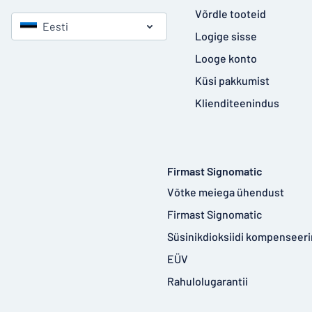
Võrdle tooteid
Eesti
Logige sisse
Looge konto
Küsi pakkumist
Klienditeenindus
Firmast Signomatic
Võtke meiega ühendust
Firmast Signomatic
Süsinikdioksiidi kompenseer
EÜV
Rahulolugarantii