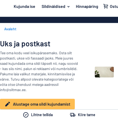
i põhisisu juurde
Kujunda ise
Sildinäidised
Hinnapäring
Ost
 sildi kujundamist
Materjal
Plastiksildid
Tagasi
Avaleht
Puitsildid
Uks ja postkast
menüüsse
Alumiiniumsil
Maja ja kodu
Uks ja postkast
PVC sildid
Populaarseimad
Liiklus ja sõidukid
Tee oma kodu veel isikupärasemaks. Osta silt
Akrüülsildid
postkasti, ukse või fassaadi jaoks. Meie juures
Materjal
Nimesildid
saad kujundada oma sildi täpselt nii, nagu soovid
Uks
Vinüültekstid
- kas siis nimi, palun ei reklaami või numbrisildid.
Dekaalid
ja
Pakume laia valikut materjale, kinnitamisviise ja
Dekaalid
Maja
värve. Tutvu allpool olevate kategooriatega või
postkast
Lemmikloomasildid
võta otse ühendust meiega aadressil
ja
Plakatid
info@siltmax.ee.
Liiklus
kodu
Lastesildid
Messingsildid
ja
sõidukid
Alustage oma sildi kujundamist
Magnetsildid
Nimesildid
Lihtne tellida
Kiire tarne