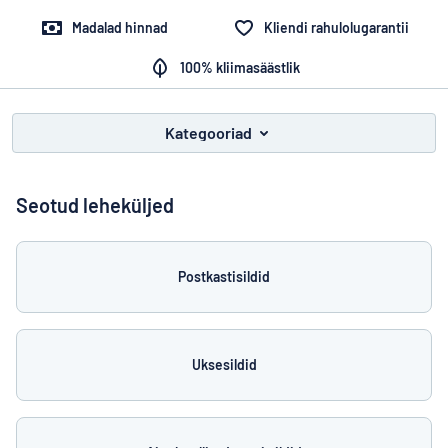
Kuva kõik kategooriad
Madalad hinnad
Kliendi rahulolugarantii
Hinnapäring
100% kliimasäästlik
Logige
Te ei leia, mida otsite?
Alustage oma sildi kujundamist
sisse
Kategooriad
Klienditeenindus
Eraklient
/
Seotud leheküljed
Äriklient
Postkastisildid
Uksesildid