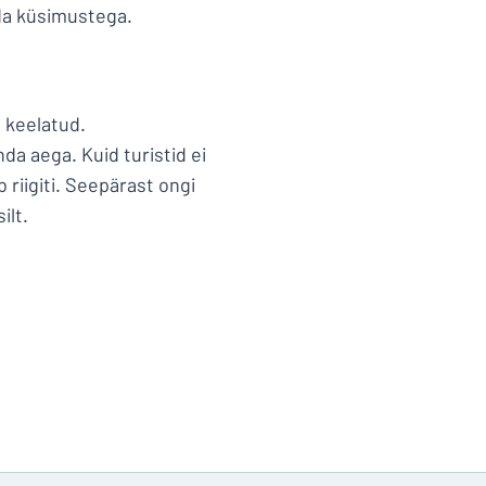
duda küsimustega.
 keelatud.
a aega. Kuid turistid ei
 riigiti. Seepärast ongi
ilt.