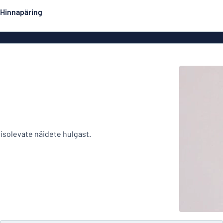
Hinnapäring
Kahepoolsed sildid
Populaarseimad
Postrid
Dekaa
did
Eco Board
Roostevabad sildid
Emailsiltidesarnased
Majasi
alumiiniumsildid
misolevate näidete hulgast.
Graveeritud sildid
Rullplakatid
Ärisi