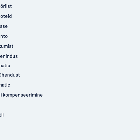
öriist
ooteid
isse
onto
kumist
eenindus
matic
ühendust
matic
idi kompenseerimine
ii