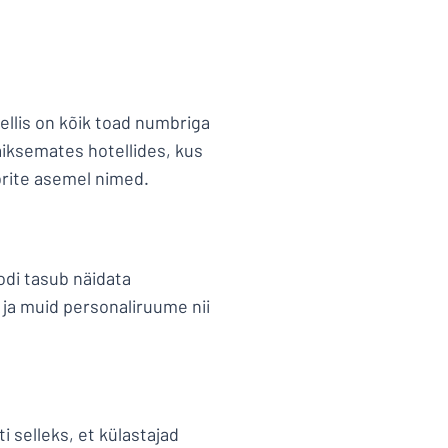
ellis on kõik toad numbriga
Väiksemates hotellides, kus
mbrite asemel nimed.
odi tasub näidata
a muid personaliruume nii
i selleks, et külastajad