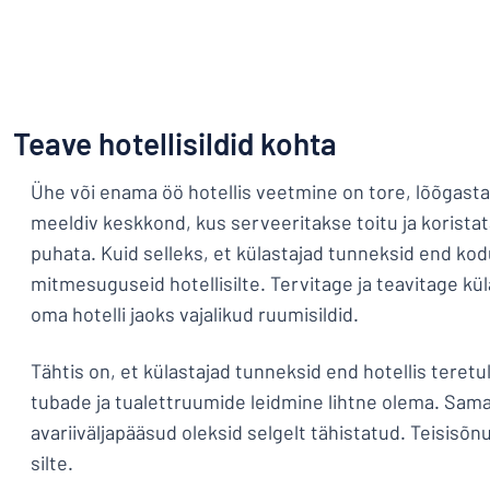
Kuva kõik kategooriad
Hinnapäring
Logige
Te ei leia, m
sisse
Teave hotellisildid kohta
Klienditeenindus
Ühe või enama öö hotellis veetmine on tore, lõõgastav
Eraklient
/
meeldiv keskkond, kus serveeritakse toitu ja koristat
Äriklient
puhata. Kuid selleks, et külastajad tunneksid end kod
mitmesuguseid hotellisilte. Tervitage ja teavitage kül
oma hotelli jaoks vajalikud ruumisildid.
Tähtis on, et külastajad tunneksid end hotellis teretu
tubade ja tualettruumide leidmine lihtne olema. Sama 
avariiväljapääsud oleksid selgelt tähistatud. Teisisõnu 
silte.