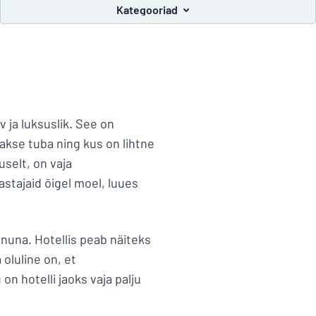
Kategooriad
ida otsite?
Alustage oma sildi kujundamist
 ja luksuslik. See on
akse tuba ning kus on lihtne
uselt, on vaja
astajaid õigel moel, luues
lnuna. Hotellis peab näiteks
oluline on, et
on hotelli jaoks vaja palju