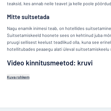
teaksid, kes annab neile teavet ja kelle poole pöör
Mitte suitsetada
Nagu enamik inimesi teab, on hotellides suitsetamine
Suitsetamiskeeld hoonete sees on kehtinud juba mõnd
pruugi sellisest keelust teadlikud olla, kuna see erineb
hotellitubades peaaegu alati üleval suitsetamiskeelu s
Video kinnitusmeetod: kruvi
Kuva rohkem