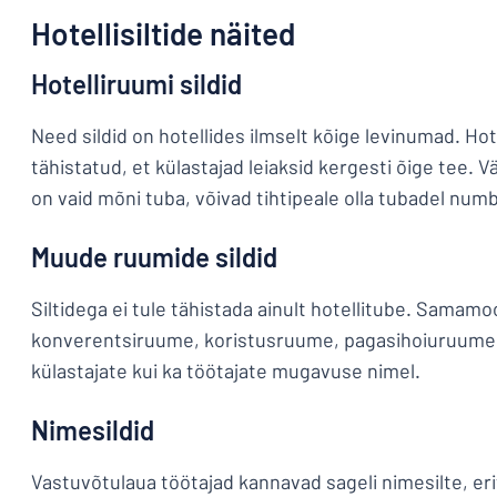
Hotellisiltide näited
Hotelliruumi sildid
Need sildid on hotellides ilmselt kõige levinumad. Hot
tähistatud, et külastajad leiaksid kergesti õige tee. 
on vaid mõni tuba, võivad tihtipeale olla tubadel nu
Muude ruumide sildid
Siltidega ei tule tähistada ainult hotellitube. Samamo
konverentsiruume, koristusruume, pagasihoiuruume j
külastajate kui ka töötajate mugavuse nimel.
Nimesildid
Vastuvõtulaua töötajad kannavad sageli nimesilte, erit