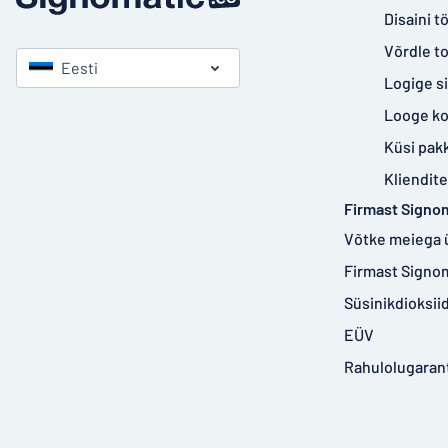
Disaini tö
Võrdle t
Eesti
Logige s
Looge k
Küsi pak
Kliendit
Firmast Signo
Võtke meiega 
Firmast Signo
Süsinikdioksi
EÜV
Rahulolugarant