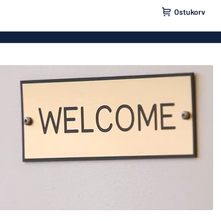
Ostukorv
lid
Uksesildid
ldid
Postkastisildid
ldid