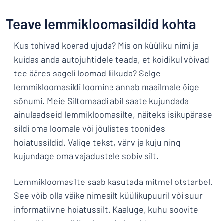
Kuva kõik kategooriad
Teave lemmikloomasildid kohta
Hinnapäring
Kus tohivad koerad ujuda? Mis on küüliku nimi ja
Logige
Te ei leia, mida otsite?
Alustage oma sildi kujundamist
kuidas anda autojuhtidele teada, et koidikul võivad
sisse
tee ääres sageli loomad liikuda? Selge
Klienditeenindus
lemmikloomasildi loomine annab maailmale õige
Eraklient
/
sõnumi. Meie Siltomaadi abil saate kujundada
Äriklient
ainulaadseid lemmikloomasilte, näiteks isikupärase
sildi oma loomale või jõulistes toonides
hoiatussildid. Valige tekst, värv ja kuju ning
kujundage oma vajadustele sobiv silt.
Lemmikloomasilte saab kasutada mitmel otstarbel.
See võib olla väike nimesilt küülikupuuril või suur
informatiivne hoiatussilt. Kaaluge, kuhu soovite