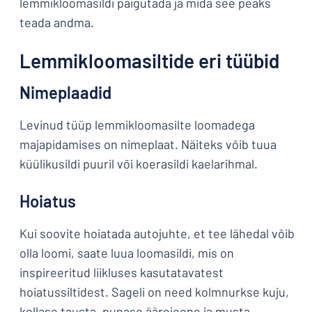
lemmikloomasildi paigutada ja mida see peaks
teada andma.
Lemmikloomasiltide eri tüübid
Nimeplaadid
Levinud tüüp lemmikloomasilte loomadega
majapidamises on nimeplaat. Näiteks võib tuua
küülikusildi puuril või koerasildi kaelarihmal.
Hoiatus
Kui soovite hoiatada autojuhte, et tee lähedal võib
olla loomi, saate luua loomasildi, mis on
inspireeritud liikluses kasutatavatest
hoiatussiltidest. Sageli on need kolmnurkse kuju,
kollase tausta, punase äärejoone ja musta