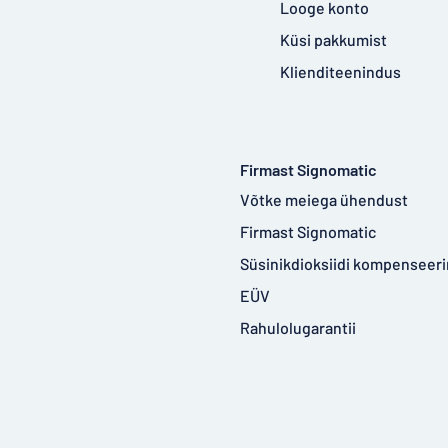
Looge konto
Küsi pakkumist
Klienditeenindus
Firmast Signomatic
Võtke meiega ühendust
Firmast Signomatic
Süsinikdioksiidi kompenseer
EÜV
Rahulolugarantii