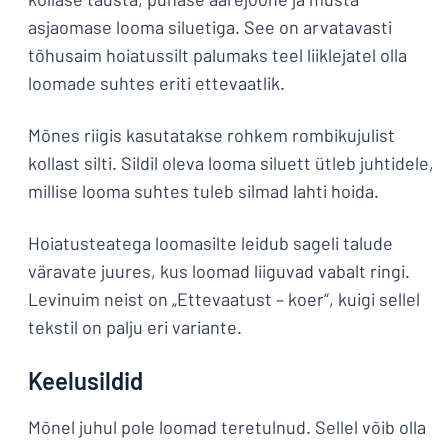
asjaomase looma siluetiga. See on arvatavasti
tõhusaim hoiatussilt palumaks teel liiklejatel olla
loomade suhtes eriti ettevaatlik.
Mõnes riigis kasutatakse rohkem rombikujulist
kollast silti. Sildil oleva looma siluett ütleb juhtidele,
millise looma suhtes tuleb silmad lahti hoida.
Hoiatusteatega loomasilte leidub sageli talude
väravate juures, kus loomad liiguvad vabalt ringi.
Levinuim neist on „Ettevaatust – koer“, kuigi sellel
tekstil on palju eri variante.
Keelusildid
Mõnel juhul pole loomad teretulnud. Sellel võib olla