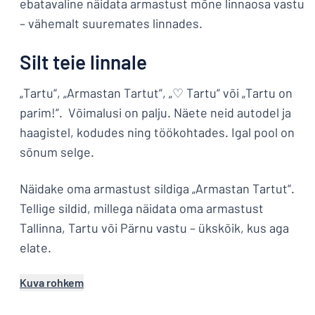
ebatavaline näidata armastust mõne linnaosa vastu
– vähemalt suuremates linnades.
Silt teie linnale
„Tartu“, „Armastan Tartut“, „♡ Tartu“ või „Tartu on
parim!“. Võimalusi on palju. Näete neid autodel ja
haagistel, kodudes ning töökohtades. Igal pool on
sõnum selge.
Näidake oma armastust sildiga „Armastan Tartut“.
Tellige sildid, millega näidata oma armastust
Tallinna, Tartu või Pärnu vastu – ükskõik, kus aga
elate.
Kuva rohkem