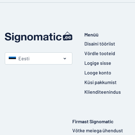
Menüü
Disaini tööriist
Võrdle tooteid
Eesti
Logige sisse
Looge konto
Küsi pakkumist
Klienditeenindus
Firmast Signomatic
Võtke meiega ühendust