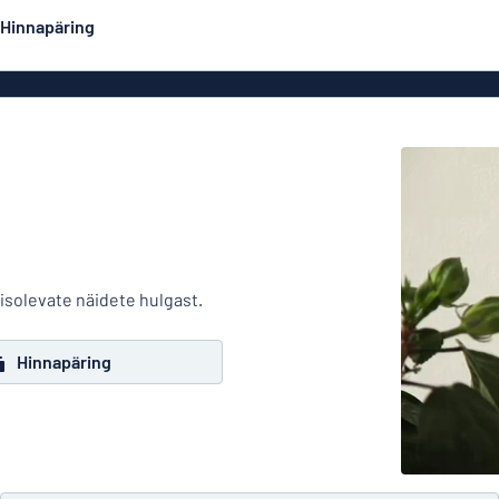
Hinnapäring
Kahepoolsed sildid
Populaarseimad
Postrid
Dekaa
did
Eco Board
Roostevabad sildid
Emailsiltidesarnased
Majasi
alumiiniumsildid
isolevate näidete hulgast.
Graveeritud sildid
Rullplakatid
Hinnapäring
Ärisi