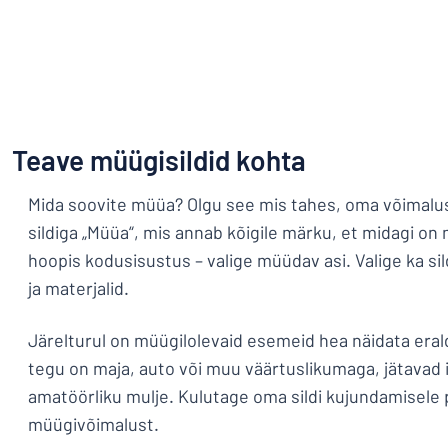
Teave müügisildid kohta
Mida soovite müüa? Olgu see mis tahes, oma võimalu
sildiga „Müüa“, mis annab kõigile märku, et midagi on 
hoopis kodusisustus – valige müüdav asi. Valige ka sil
ja materjalid.
Järelturul on müügilolevaid esemeid hea näidata erald
tegu on maja, auto või muu väärtuslikumaga, jätavad i
amatöörliku mulje. Kulutage oma sildi kujundamisele
müügivõimalust.