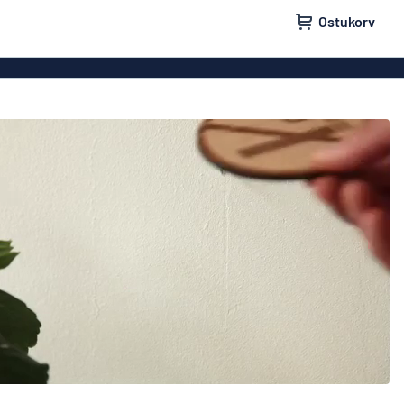
Ostukorv
lid
Uksesildid
ldid
Postkastisildid
ldid