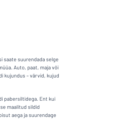
si saate suurendada selge
müüa. Auto, paat, maja või
di kujundus – värvid, kujud
i pabersiltidega. Ent kui
se maalitud sildid
 pisut aega ja suurendage