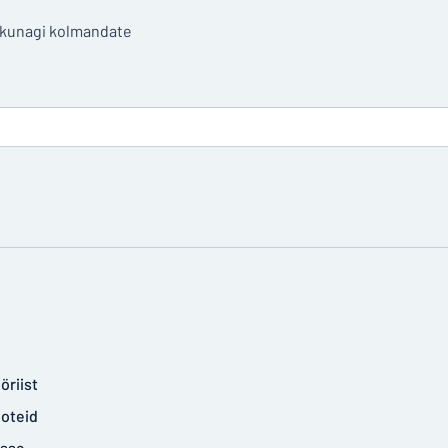
a kunagi kolmandate
öriist
ooteid
isse