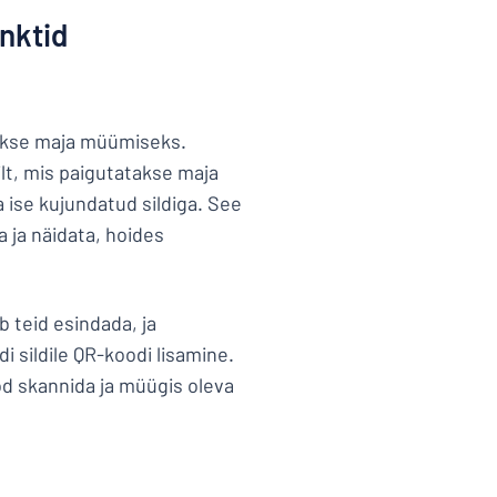
nktid
takse maja müümiseks.
ilt, mis paigutatakse maja
a ise kujundatud sildiga. See
a ja näidata, hoides
ib teid esindada, ja
i sildile QR-koodi lisamine.
d skannida ja müügis oleva