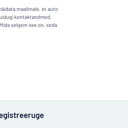
 näidata maailmale, et auto
 muidugi kontaktandmed.
. Mida selgem see on, seda
.
egistreeruge