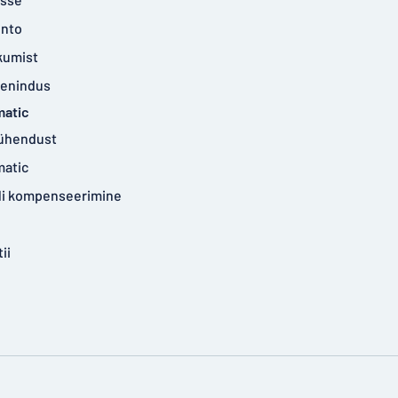
onto
kumist
eenindus
matic
ühendust
matic
idi kompenseerimine
ii