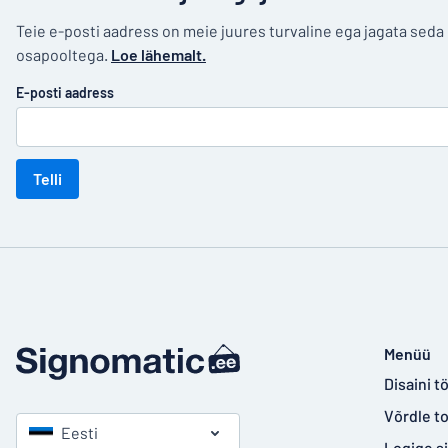
Teie e-posti aadress on meie juures turvaline ega jagata sed
osapooltega.
Loe lähemalt.
E-posti aadress
Telli
Menüü
Disaini tö
Võrdle t
Eesti
Logige s