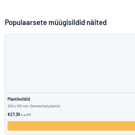
Kuva kõik kategooriad
Hinnapäring
Populaarsete müügisildid näited
Logige
Te ei leia, m
sisse
Klienditeenindus
Eraklient
/
Äriklient
Plastiksildid
200 x 100 mm, Graveeritud plastist
€27.39
k.a KM