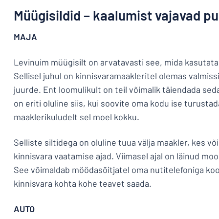
Müügisildid – kaalumist vajavad pu
MAJA
Levinuim müügisilt on arvatavasti see, mida kasuta
Sellisel juhul on kinnisvaramaakleritel olemas valmiss
juurde. Ent loomulikult on teil võimalik täiendada sed
on eriti oluline siis, kui soovite oma kodu ise turustad
maaklerikuludelt sel moel kokku.
Selliste siltidega on oluline tuua välja maakler, kes võ
kinnisvara vaatamise ajad. Viimasel ajal on läinud mood
See võimaldab möödasõitjatel oma nutitelefoniga koo
kinnisvara kohta kohe teavet saada.
AUTO