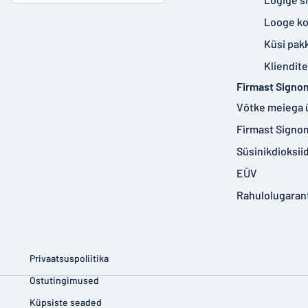
Looge k
Küsi pak
Kliendit
Firmast Signo
Võtke meiega 
Firmast Signo
Süsinikdioksi
EÜV
Rahulolugarant
Privaatsuspoliitika
Ostutingimused
Küpsiste seaded