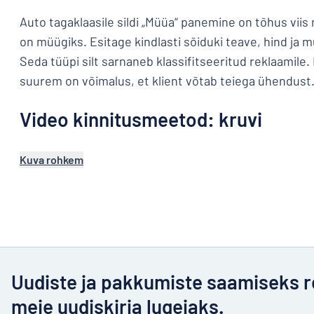
Auto tagaklaasile sildi „Müüa“ panemine on tõhus viis
on müügiks. Esitage kindlasti sõiduki teave, hind ja
Seda tüüpi silt sarnaneb klassifitseeritud reklaamile
suurem on võimalus, et klient võtab teiega ühendust
Video kinnitusmeetod: kruvi
Kuva rohkem
Uudiste ja pakkumiste saamiseks r
meie uudiskirja lugejaks.