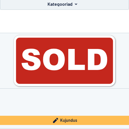
Kategooriad
ida otsite?
Alustage oma sildi kujundamist
Kujundus