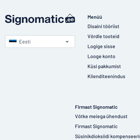
Menüü
Disaini tööriist
Võrdle tooteid
Eesti
Logige sisse
Looge konto
Küsi pakkumist
Klienditeenindus
Firmast Signomatic
Võtke meiega ühendust
Firmast Signomatic
Süsinikdioksiidi kompenseer