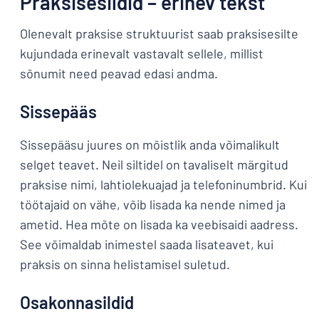
Praksisesildid – erinev tekst
Olenevalt praksise struktuurist saab praksisesilte
kujundada erinevalt vastavalt sellele, millist
sõnumit need peavad edasi andma.
Sissepääs
Sissepääsu juures on mõistlik anda võimalikult
selget teavet. Neil siltidel on tavaliselt märgitud
praksise nimi, lahtiolekuajad ja telefoninumbrid. Kui
töötajaid on vähe, võib lisada ka nende nimed ja
ametid. Hea mõte on lisada ka veebisaidi aadress.
See võimaldab inimestel saada lisateavet, kui
praksis on sinna helistamisel suletud.
Osakonnasildid