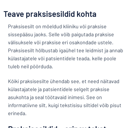
Kuva kõik kategooriad
Teave praksisesildid kohta
Hinnapäring
Praksisesilt on mõeldud kliiniku või praksise
Logige
Te ei leia, mida otsite?
Alustage oma sildi kujundamist
sissepääsu jaoks. Selle võib paigutada praksise
sisse
välisuksele või praksise eri osakondade ustele.
Klienditeenindus
Praksisesilt hõlbustab igaühel tee leidmist ja annab
Eraklient
/
külastajatele või patsientidele teada, kelle poole
Äriklient
tuleb neil pöörduda.
Kõiki praksisesilte ühendab see, et need näitavad
külastajatele ja patsientidele selgelt praksise
asukohta ja seal töötavaid inimesi. See on
informatiivne silt, kuigi tekstisisu siltidel võib pisut
erineda.