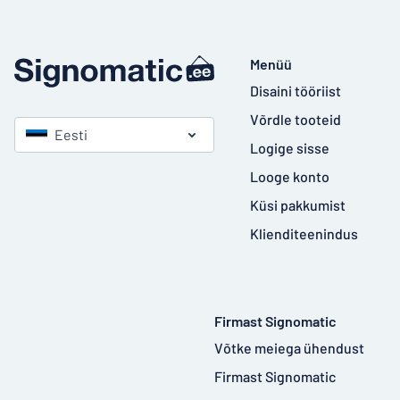
Menüü
Disaini tööriist
Võrdle tooteid
Eesti
Logige sisse
Looge konto
Küsi pakkumist
Klienditeenindus
Firmast Signomatic
Võtke meiega ühendust
Firmast Signomatic