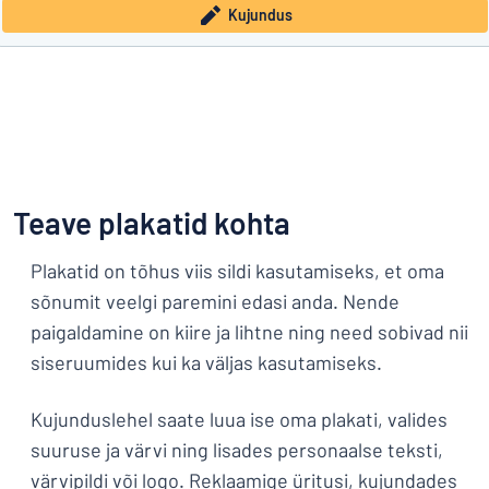
Kujundus
Teave plakatid kohta
Plakatid on tõhus viis sildi kasutamiseks, et oma
sõnumit veelgi paremini edasi anda. Nende
paigaldamine on kiire ja lihtne ning need sobivad nii
siseruumides kui ka väljas kasutamiseks.
Kujunduslehel saate luua ise oma plakati, valides
suuruse ja värvi ning lisades personaalse teksti,
värvipildi või logo. Reklaamige üritusi, kujundades