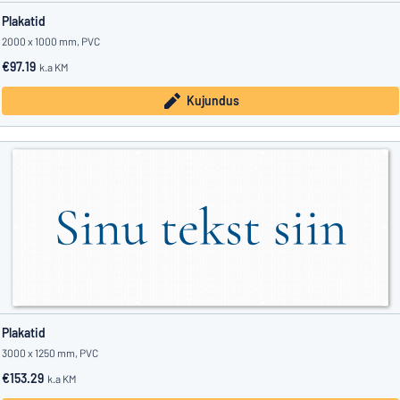
Plakatid
2000 x 1000 mm, PVC
€97.19
k.a KM
Kujundus
Plakatid
3000 x 1250 mm, PVC
€153.29
k.a KM