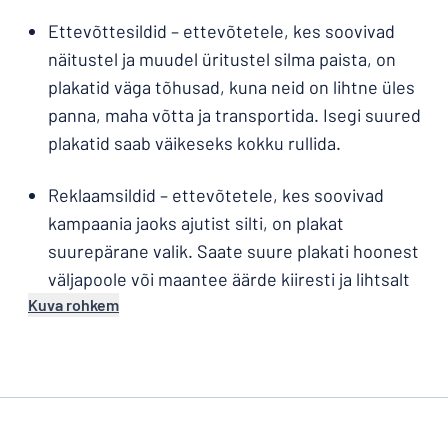
Ettevõttesildid – ettevõtetele, kes soovivad
näitustel ja muudel üritustel silma paista, on
plakatid väga tõhusad, kuna neid on lihtne üles
panna, maha võtta ja transportida. Isegi suured
plakatid saab väikeseks kokku rullida.
Reklaamsildid – ettevõtetele, kes soovivad
kampaania jaoks ajutist silti, on plakat
suurepärane valik. Saate suure plakati hoonest
väljapoole või maantee äärde kiiresti ja lihtsalt
Kuva rohkem
üles seada ning selle jälle maha võtta, kuni
kampaania aeg on jälle käes.