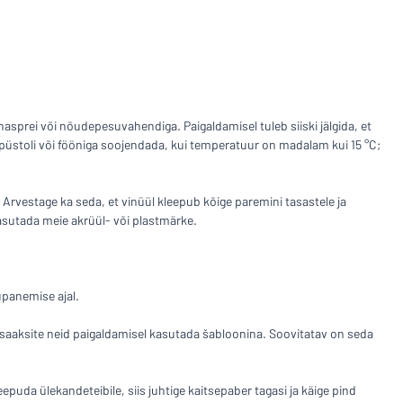
Tootevõrdlus
sprei või nõudepesuvahendiga. Paigaldamisel tuleb siiski jälgida, et
upüstoli või fööniga soojendada, kui temperatuur on madalam kui 15 °C;
 Arvestage ka seda, et vinüül kleepub kõige paremini tasastele ja
kasutada meie akrüül- või plastmärke.
upanemise ajal.
 saaksite neid paigaldamisel kasutada šabloonina. Soovitatav on seda
puda ülekandeteibile, siis juhtige kaitsepaber tagasi ja käige pind