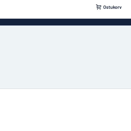
Ostukorv
lid
Uksesildid
ldid
Postkastisildid
ldid