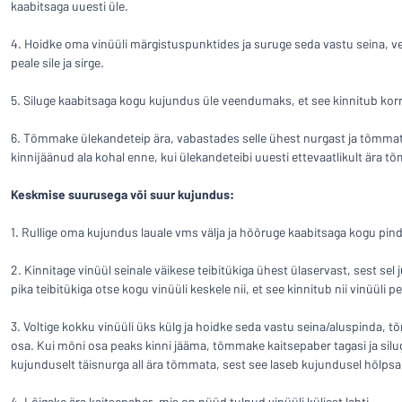
kaabitsaga uuesti üle.
4. Hoidke oma vinüüli märgistuspunktides ja suruge seda vastu seina, ve
peale sile ja sirge.
5. Siluge kaabitsaga kogu kujundus üle veendumaks, et see kinnitub korra
6. Tõmmake ülekandeteip ära, vabastades selle ühest nurgast ja tõmmate
kinnijäänud ala kohal enne, kui ülekandeteibi uuesti ettevaatlikult ära t
Keskmise suurusega või suur kujundus:
1. Rullige oma kujundus lauale vms välja ja hõõruge kaabitsaga kogu pind
2. Kinnitage vinüül seinale väikese teibitükiga ühest ülaservast, sest sel j
pika teibitükiga otse kogu vinüüli keskele nii, et see kinnitub nii vinüüli pea
3. Voltige kokku vinüüli üks külg ja hoidke seda vastu seina/aluspinda, tõm
osa. Kui mõni osa peaks kinni jääma, tõmmake kaitsepaber tagasi ja siluge
kujunduselt täisnurga all ära tõmmata, sest see laseb kujundusel hõlpsami
4. Lõigake ära kaitsepaber, mis on nüüd tulnud vinüüli küljest lahti.