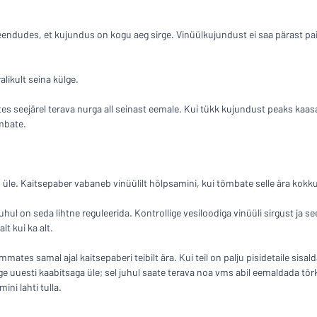
endudes, et kujundus on kogu aeg sirge. Vinüülkujundust ei saa pärast paig
likult seina külge.
s seejärel terava nurga all seinast eemale. Kui tükk kujundust peaks kaas
õmbate.
 üle. Kaitsepaber vabaneb vinüülilt hõlpsamini, kui tõmbate selle ära kokk
uhul on seda lihtne reguleerida. Kontrollige vesiloodiga vinüüli sirgust ja see
lt kui ka alt.
mates samal ajal kaitsepaberi teibilt ära. Kui teil on palju pisidetaile sisa
 uuesti kaabitsaga üle; sel juhul saate terava noa vms abil eemaldada tõrks
ni lahti tulla.