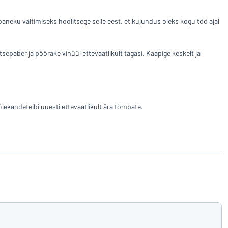
upaneku vältimiseks hoolitsege selle eest, et kujundus oleks kogu töö ajal
tsepaber ja pöörake vinüül ettevaatlikult tagasi. Kaapige keskelt ja
lekandeteibi uuesti ettevaatlikult ära tõmbate.