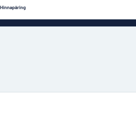
Hinnapäring
Kahepoolsed sildid
Populaarseimad
Postrid
Dekaa
did
Eco Board
Roostevabad sildid
Emailsiltidesarnased
Majasi
alumiiniumsildid
Graveeritud sildid
Rullplakatid
Ärisi