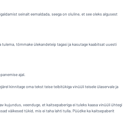
aldamist seinalt eemaldada, seega on oluline, et see oleks algusest
a tulema, tõmmake ülekandeteip tagasi ja kasutage kaabitsat uuesti
upanemise ajal.
järel kinnitage oma tekst teise teibitükiga vinüüli teisele ülaservale ja
ldav kujundus, veenduge, et kaitsepaberiga ei tuleks kaasa vinüüli ühtegi
ad väikesed tükid, mis ei taha lahti tulla. Püüdke ka kaitsepaberit