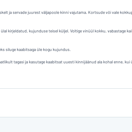
keskelt ja servade juurest väljapoole kinni vajutama. Kortsude või vale kokk
lal kirjeldatud, kujunduse teisel küljel. Voltige vinüül kokku, vabastage kai
eks siluge kaabitsaga üle kogu kujundus.
ikult tagasi ja kasutage kaabitsat uuesti kinnijäänud ala kohal enne, kui ü