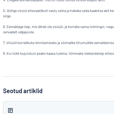
5. Voltige vinüül ettevaatlikult vastu seina ja hakake seda kaabitsa abil 
sirge.
6. Eemaldage teip, mis läheb üle vinüüli, ja korrake sama toimingut, nagu ü
servadelt väljapoole.
7. Vinüüli korralikuks kinnitamiseks ja võimalike õhumullide eemaldamis
8. Kui tükk kujundust peaks kaasa tulema, tõmmake ülekandeteip ettevaatl
Seotud artiklid