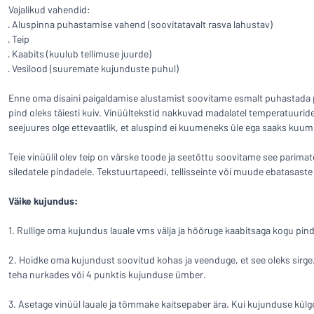
Kuva kõik kategooriad
Vajalikud vahendid:
· Aluspinna puhastamise vahend (soovitatavalt rasva lahustav)
· Teip
Hinnapäring
· Kaabits (kuulub tellimuse juurde)
Logige
· Vesilood (suuremate kujunduste puhul)
Te ei leia, m
sisse
Enne oma disaini paigaldamise alustamist soovitame esmalt puhastada pin
Klienditeenindus
pind oleks täiesti kuiv. Vinüültekstid nakkuvad madalatel temperatuurid
seejuures olge ettevaatlik, et aluspind ei kuumeneks üle ega saaks kuum
Eraklient
/
Äriklient
Teie vinüülil olev teip on värske toode ja seetõttu soovitame see parimat
siledatele pindadele. Tekstuurtapeedi, tellisseinte või muude ebatasaste
Väike kujundus:
1. Rullige oma kujundus lauale vms välja ja hõõruge kaabitsaga kogu pind
2. Hoidke oma kujundust soovitud kohas ja veenduge, et see oleks sirge
teha nurkades või 4 punktis kujunduse ümber.
3. Asetage vinüül lauale ja tõmmake kaitsepaber ära. Kui kujunduse külge 