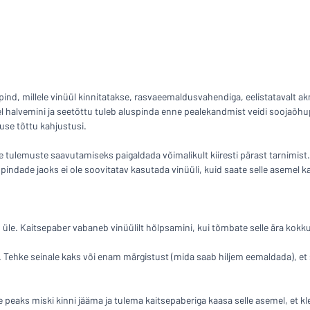
ida otsite?
Alustage oma sildi kujundamist
d, millele vinüül kinnitatakse, rasvaeemaldusvahendiga, eelistatavalt akna
el halvemini ja seetõttu tuleb aluspinda enne pealekandmist veidi soojaõh
use tõttu kahjustusi.
e tulemuste saavutamiseks paigaldada võimalikult kiiresti pärast tarnimist.
 pindade jaoks ei ole soovitatav kasutada vinüüli, kuid saate selle asemel 
 üle. Kaitsepaber vabaneb vinüülilt hõlpsamini, kui tõmbate selle ära kokk
. Tehke seinale kaks või enam märgistust (mida saab hiljem eemaldada), et
peaks miski kinni jääma ja tulema kaitsepaberiga kaasa selle asemel, et klee