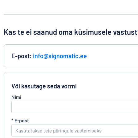
Kas te ei saanud oma küsimusele vastust
E-post:
info@signomatic.ee
Või kasutage seda vormi
Nimi
*
E-post