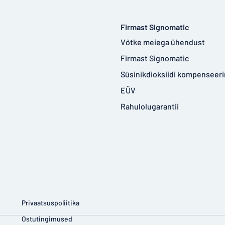
Firmast Signomatic
Võtke meiega ühendust
Firmast Signomatic
Süsinikdioksiidi kompenseer
EÜV
Rahulolugarantii
Privaatsuspoliitika
Ostutingimused