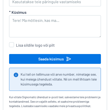
*
Küsimus
Lisa sildile logo või pilt
Saada küsimus
Kui teil on tellimuse või arve number, nimetage see,
kui meiega ühendust võtate. Nii on meil lihtsam teie
küsimusega tegeleda.
Kui võtate Signomatic ühendust e-posti teel, salvestame teie probleemi ja
kontaktandmed. See on vajalik selleks, et saaksime probleemiga
tegeleda. Lisateabe saamiseks vaadake meie privaatsuspoliitikat.