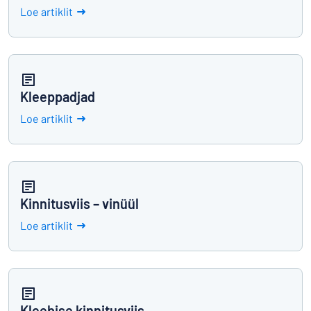
Loe artiklit
Kleeppadjad
Loe artiklit
Kinnitusviis – vinüül
Loe artiklit
Kleebise kinnitusviis