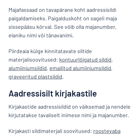
Majafassaad on tavapärane koht aadressisildi
paigaldamiseks. Paigalduskoht on sageli maja
sissepääsu kõrval. See võib olla majanumber,
elaniku nimi või tänavanimi.
Piirdeaia külge kinnitatavate siltide
materjalisoovitused:
kontuurlõigatud sildid
,
alumiiniumsildid
,
emailitud alumiiniumsildid
,
graveeritud plastsildid
.
Aadressisilt kirjakastile
Kirjakastide aadressisildid on väiksemad ja nendele
kirjutatakse tavaliselt inimese nimi ja majanumber.
Kirjakasti sildimaterjali soovitused:
roostevaba