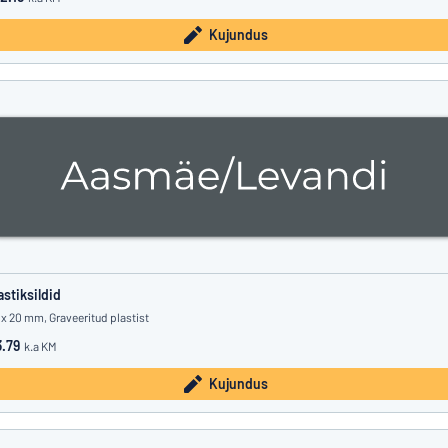
Kujundus
astiksildid
 x 20 mm, Graveeritud plastist
.79
k.a KM
Kujundus