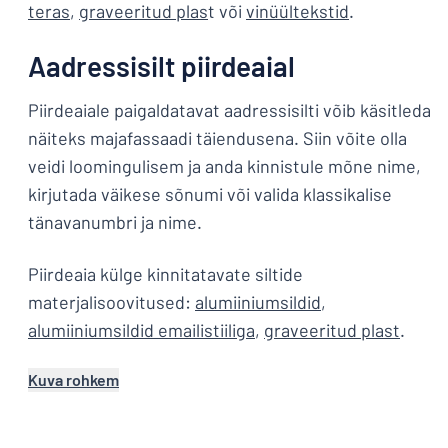
teras
,
graveeritud plas
t või
vinüültekstid
.
Aadressisilt piirdeaial
Piirdeaiale paigaldatavat aadressisilti võib käsitleda
näiteks majafassaadi täiendusena. Siin võite olla
veidi loomingulisem ja anda kinnistule mõne nime,
kirjutada väikese sõnumi või valida klassikalise
tänavanumbri ja nime.
Piirdeaia külge kinnitatavate siltide
materjalisoovitused:
alumiiniumsildid
,
alumiiniumsildid emailistiiliga
,
graveeritud plast
.
Kuva rohkem