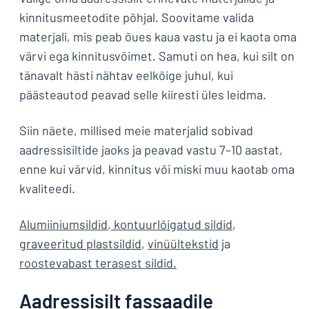
kinnitusmeetodite põhjal. Soovitame valida
materjali, mis peab õues kaua vastu ja ei kaota oma
värvi ega kinnitusvõimet. Samuti on hea, kui silt on
tänavalt hästi nähtav eelkõige juhul, kui
päästeautod peavad selle kiiresti üles leidma.
Siin näete, millised meie materjalid sobivad
aadressisiltide jaoks ja peavad vastu 7–10 aastat,
enne kui värvid, kinnitus või miski muu kaotab oma
kvaliteedi.
Alumiiniumsildid
,
kontuurlõigatud sildid
,
graveeritud plastsildid
,
vinüültekstid
ja
roostevabast terasest sildid.
Aadressisilt fassaadile