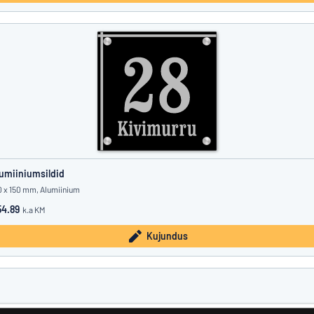
umiiniumsildid
0 x 150 mm, Alumiinium
4.89
k.a KM
Kujundus