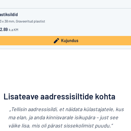
astiksildid
3 x 38 mm, Graveeritud plastist
2.69
k.a KM
Kujundus
Lisateave aadressisiltide kohta
„Tellisin aadressisildi, et näidata külastajatele, kus
ma elan, ja anda kinnisvarale isikupära – just see
väike lisa, mis oli pärast sissekolimist puudu.“