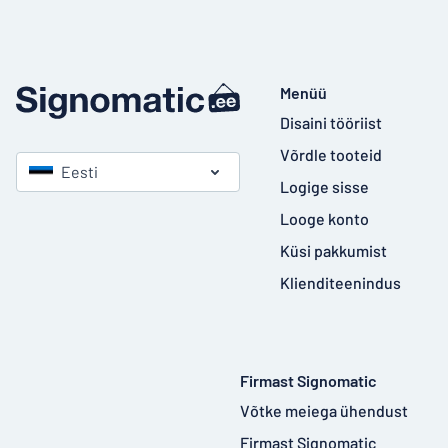
Menüü
Disaini tööriist
Võrdle tooteid
Eesti
Logige sisse
Looge konto
Küsi pakkumist
Klienditeenindus
Firmast Signomatic
Võtke meiega ühendust
Firmast Signomatic