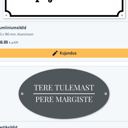
umiiniumsildid
0 x 180 mm, Alumiinium
6.89
k.a KM
Kujundus
astiksildid