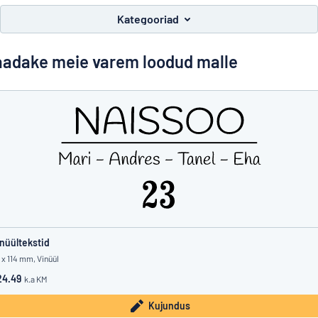
Kuva kõik kategooriad
Kategooriad
Hinnapäring
adake meie varem loodud malle
Logige
Te ei leia, mida otsite?
Alustage oma sildi kujundamist
sisse
Klienditeenindus
Eraklient
/
Äriklient
nüültekstid
1 x 114 mm, Vinüül
24.49
k.a KM
Kujundus