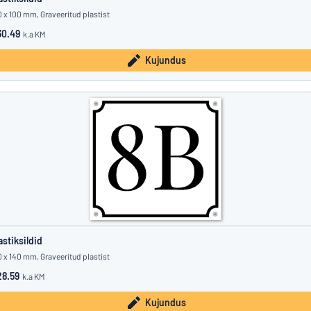
0 x 100 mm, Graveeritud plastist
0.49
k.a KM
Kujundus
astiksildid
0 x 140 mm, Graveeritud plastist
8.59
k.a KM
Kujundus