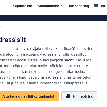
i põhisisu juurde
Kujunda ise
Sildinäidised
Hinnapäring
Ost
 sildi kujundamist
Materjal
Plastiksildid
Tagasi
leht
Puitsildid
Uks ja postkast
menüüsse
Alumiiniumsil
Maja ja kodu
ressisilt
PVC sildid
Populaarseimad
Liiklus ja sõidukid
ssisildid annavad majale selle väikese lisaväärtuse. Need
Akrüülsildid
ad iseloomu ja isikupära. Aadressisildi välimus sõltub
Materjal
Nimesildid
ikult teist endast. Nagu ka sildi paigalduskoht. Kasutage
Uks
Vinüültekstid
ti meie allpool toodud malle – siit leiate aadressisilte
Dekaalid
ja
Dekaalid
Maja
assaadi, postkasti või aiaposti külge kinnitamiseks.
postkast
Lemmikloomasildid
ja
age kohe ja kujundage oma aadressisilt mis tahes teksti,
Plakatid
Liiklus
kodu
jali, kujunduse ja kinnitusmeetodi abil isikupäraseks.
Lastesildid
Messingsildid
ja
sõidukid
Magnetsildid
Alustage oma sildi kujundamist
Hinnapäring
Nimesildid