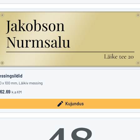
ssingsildid
0 x 100 mm, Läikiv messing
62.69
k.a KM
Kujundus