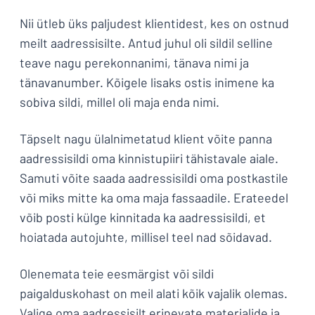
Nii ütleb üks paljudest klientidest, kes on ostnud
meilt aadressisilte. Antud juhul oli sildil selline
teave nagu perekonnanimi, tänava nimi ja
tänavanumber. Kõigele lisaks ostis inimene ka
sobiva sildi, millel oli maja enda nimi.
Täpselt nagu ülalnimetatud klient võite panna
aadressisildi oma kinnistupiiri tähistavale aiale.
Samuti võite saada aadressisildi oma postkastile
või miks mitte ka oma maja fassaadile. Erateedel
võib posti külge kinnitada ka aadressisildi, et
hoiatada autojuhte, millisel teel nad sõidavad.
Olenemata teie eesmärgist või sildi
paigalduskohast on meil alati kõik vajalik olemas.
Valige oma aadressisilt erinevate materjalide ja