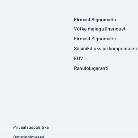
Firmast Signomatic
Võtke meiega ühendust
Firmast Signomatic
Süsinikdioksiidi kompenseer
EÜV
Rahulolugarantii
Privaatsuspoliitika
Ostutingimused