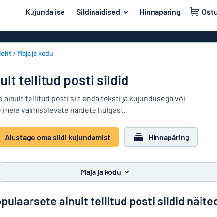
i põhisisu juurde
Kujunda ise
Sildinäidised
Hinnapäring
Ost
 sildi kujundamist
Materjal
Plastiksildid
Tagasi
leht
Maja ja kodu
Puitsildid
Uks ja postkast
menüüsse
Alumiiniumsil
Maja ja kodu
ult tellitud posti sildid
PVC sildid
Populaarseimad
Liiklus ja sõidukid
 ainult tellitud posti silt enda teksti ja kujundusega või
Akrüülsildid
e meie valmisolevate näidete hulgast.
Materjal
Nimesildid
Uks
Vinüültekstid
Dekaalid
ja
Alustage oma sildi kujundamist
Hinnapäring
Dekaalid
Maja
postkast
Lemmikloomasildid
ja
Plakatid
Liiklus
kodu
Maja ja kodu
Lastesildid
Messingsildid
ja
sõidukid
Magnetsildid
pulaarsete ainult tellitud posti sildid näite
Nimesildid