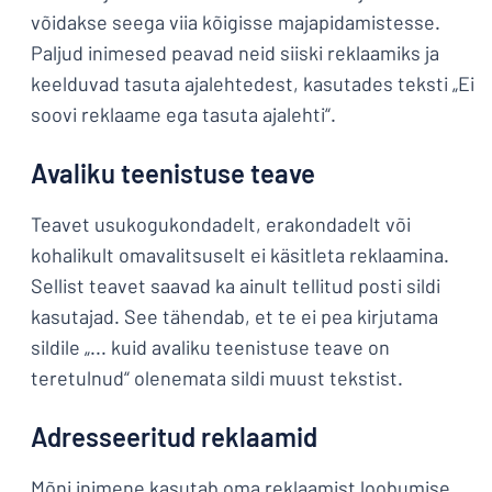
võidakse seega viia kõigisse majapidamistesse.
Paljud inimesed peavad neid siiski reklaamiks ja
keelduvad tasuta ajalehtedest, kasutades teksti „Ei
soovi reklaame ega tasuta ajalehti“.
Avaliku teenistuse teave
Teavet usukogukondadelt, erakondadelt või
kohalikult omavalitsuselt ei käsitleta reklaamina.
Sellist teavet saavad ka ainult tellitud posti sildi
kasutajad. See tähendab, et te ei pea kirjutama
sildile „... kuid avaliku teenistuse teave on
teretulnud“ olenemata sildi muust tekstist.
Adresseeritud reklaamid
Mõni inimene kasutab oma reklaamist loobumise