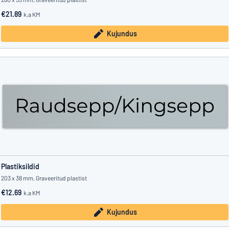
€21.89
k.a KM
Kujundus
Plastiksildid
203 x 38 mm, Graveeritud plastist
€12.69
k.a KM
Kujundus