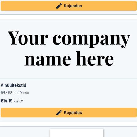
Kujundus
Vinüültekstid
191 x 80 mm, Vinüül
€14.19
k.a KM
Kujundus