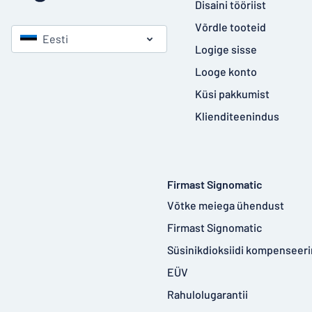
Disaini tööriist
Võrdle tooteid
Eesti
Logige sisse
Looge konto
Küsi pakkumist
Klienditeenindus
Firmast Signomatic
Võtke meiega ühendust
Firmast Signomatic
Süsinikdioksiidi kompenseer
EÜV
Rahulolugarantii