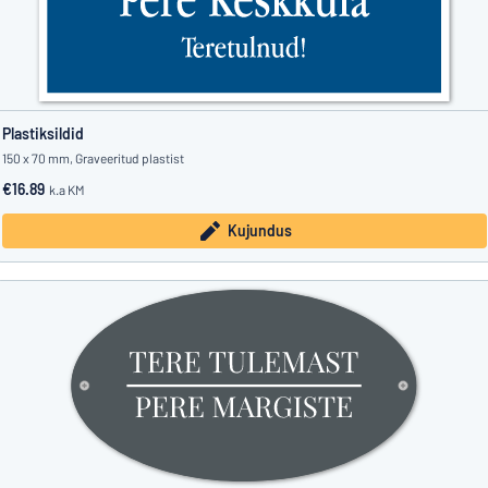
Plastiksildid
150 x 70 mm, Graveeritud plastist
€16.89
k.a KM
Kujundus