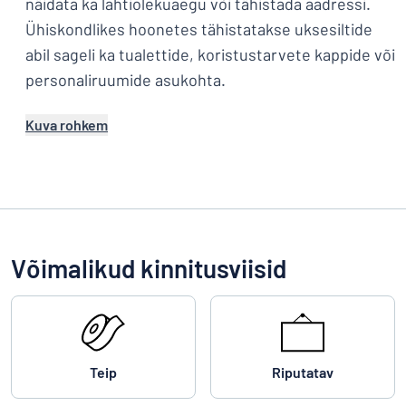
näidata ka lahtiolekuaegu või tähistada aadressi.
Ühiskondlikes hoonetes tähistatakse uksesiltide
abil sageli ka tualettide, koristustarvete kappide või
personaliruumide asukohta.
Kuva rohkem
Võimalikud kinnitusviisid
Teip
Riputatav