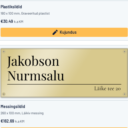
Plastiksildid
180 x 100 mm, Graveeritud plastist
€30.49
k.a KM
Kujundus
Messingsildid
260 x 100 mm, Läikiv messing
€162.69
k.a KM