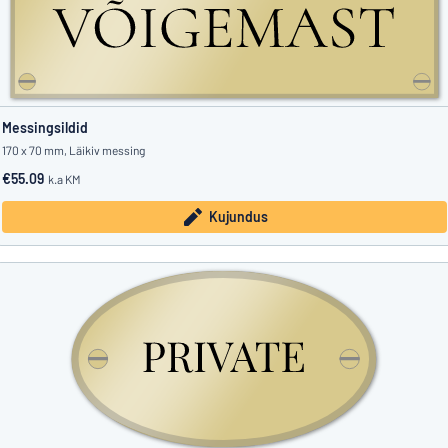
Messingsildid
170 x 70 mm, Läikiv messing
€55.09
k.a KM
Kujundus