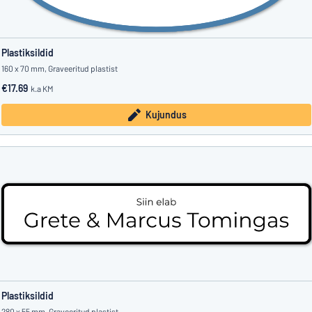
Plastiksildid
160 x 70 mm, Graveeritud plastist
€17.69
k.a KM
Kujundus
Plastiksildid
280 x 55 mm, Graveeritud plastist