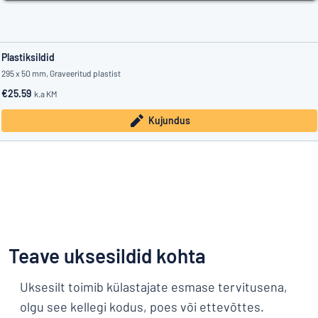
Plastiksildid
295 x 50 mm, Graveeritud plastist
€25.59
k.a KM
Kujundus
Teave uksesildid kohta
Uksesilt toimib külastajate esmase tervitusena,
olgu see kellegi kodus, poes või ettevõttes.