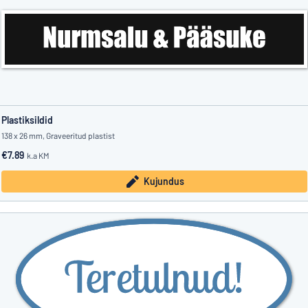
Plastiksildid
138 x 26 mm, Graveeritud plastist
€7.89
k.a KM
Kujundus