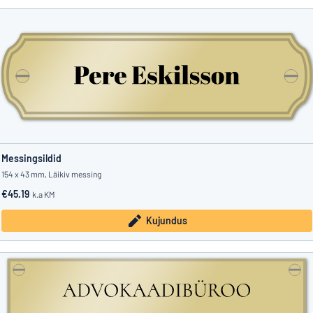
Messingsildid
154 x 43 mm, Läikiv messing
€45.19
k.a KM
Kujundus