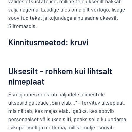
valides otsustate ise, milline teie uksesilt hakkab
välja nägema. Laadige üles oma pilt või logo, lisage
soovitud tekst ja kujundage ainulaadne uksesilt
Siltomaadis.
Kinnitusmeetod: kruvi
Uksesilt – rohkem kui lihtsalt
nimeplaat
Esmajoones seostub paljudele inimestele
uksesildiga teade „Siin elab...“ – tervitav ukseplaat,
mis näitab, kes majas elab. Igaüks, kes soovib
personaalset välisukse silti, peaks selle kujundama
isikupäraselt ja mõtlema, millist muljet soovib