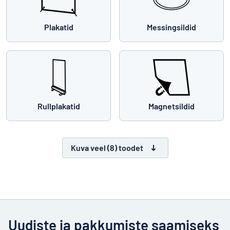
Plakatid
Messingsildid
Rullplakatid
Magnetsildid
Kuva veel (8) toodet
Uudiste ja pakkumiste saamiseks