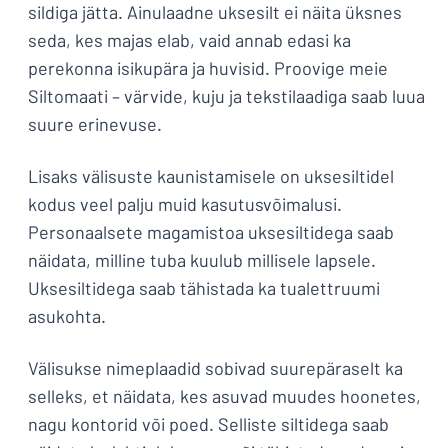
sildiga jätta. Ainulaadne uksesilt ei näita üksnes
seda, kes majas elab, vaid annab edasi ka
perekonna isikupära ja huvisid. Proovige meie
Siltomaati – värvide, kuju ja tekstilaadiga saab luua
suure erinevuse.
Lisaks välisuste kaunistamisele on uksesiltidel
kodus veel palju muid kasutusvõimalusi.
Personaalsete magamistoa uksesiltidega saab
näidata, milline tuba kuulub millisele lapsele.
Uksesiltidega saab tähistada ka tualettruumi
asukohta.
Välisukse nimeplaadid sobivad suurepäraselt ka
selleks, et näidata, kes asuvad muudes hoonetes,
nagu kontorid või poed. Selliste siltidega saab