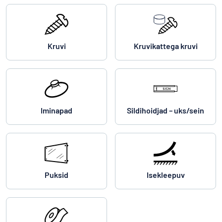
Kruvi
Kruvikattega kruvi
Iminapad
Sildihoidjad – uks/sein
Puksid
Isekleepuv