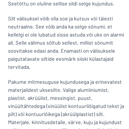
Seetõttu on oluline sellise sildi selge kujundus.
Silt välisuksel võib olla soe ja kutsuv või täiesti
neutraalne. See võib anda ka selge sõnumi, et
kellelgi ei ole lubatud sisse astuda või uks on alarmi
all. Selle välimus sõltub sellest, millist sõnumit
soovitakse edasi anda. Enamasti on välisuksele
paigutatavate siltide eesmärk siiski külastajaid
tervitada.
Pakume mitmesuguse kujundusega ja erinevatest
materjalidest uksesilte. Valige alumiiniumist,
plastist, akrüülist, messingist, puust,
vinüültähtedega (vinüülist kontuurilõigatud tekst ja
pilt) või kontuurlõikega (akrüülplastist) silt.
Materjale, kinnitusdetaile, värve, kuju ja kujundust