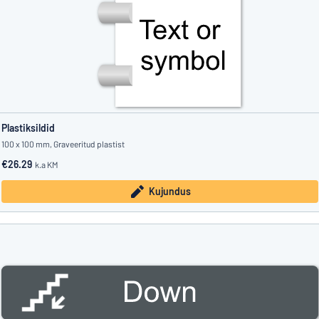
Plastiksildid
100 x 100 mm, Graveeritud plastist
€26.29
k.a KM
Kujundus