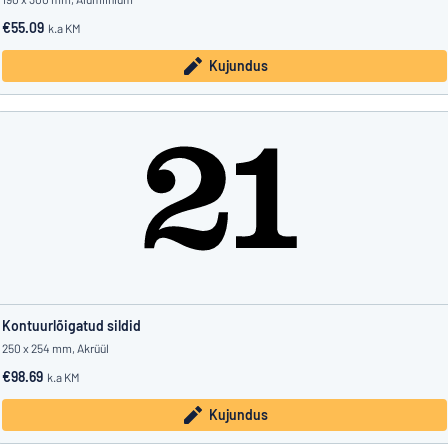
€55.09
k.a KM
Kujundus
Kontuurlõigatud sildid
250 x 254 mm, Akrüül
€98.69
k.a KM
Kujundus