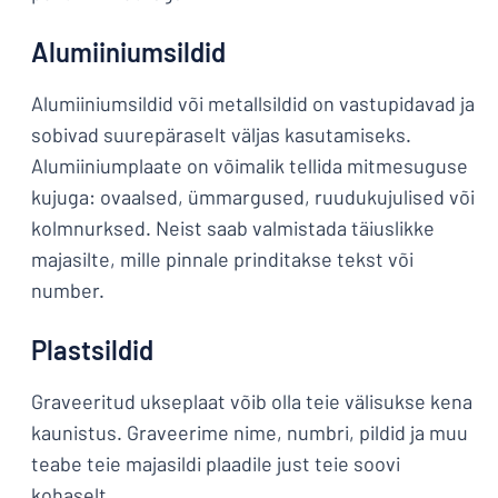
Alumiiniumsildid
Alumiiniumsildid või metallsildid on vastupidavad ja
sobivad suurepäraselt väljas kasutamiseks.
Alumiiniumplaate on võimalik tellida mitmesuguse
kujuga: ovaalsed, ümmargused, ruudukujulised või
kolmnurksed. Neist saab valmistada täiuslikke
majasilte, mille pinnale prinditakse tekst või
number.
Plastsildid
Graveeritud ukseplaat võib olla teie välisukse kena
kaunistus. Graveerime nime, numbri, pildid ja muu
teabe teie majasildi plaadile just teie soovi
kohaselt.