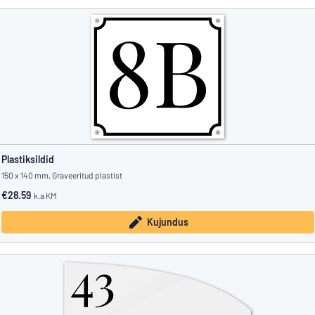
Plastiksildid
150 x 140 mm, Graveeritud plastist
€28.59
k.a KM
Kujundus