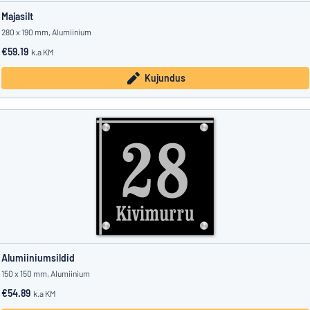
Majasilt
280 x 190 mm, Alumiinium
€59.19
k.a KM
Kujundus
Alumiiniumsildid
150 x 150 mm, Alumiinium
€54.89
k.a KM