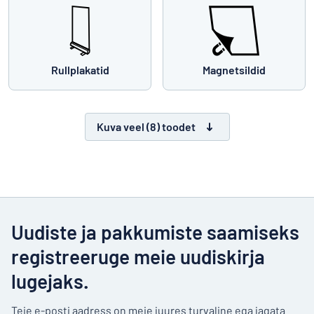
Rullplakatid
Magnetsildid
Kuva veel (8) toodet
Uudiste ja pakkumiste saamiseks
registreeruge meie uudiskirja
lugejaks.
Teie e-posti aadress on meie juures turvaline ega jagata