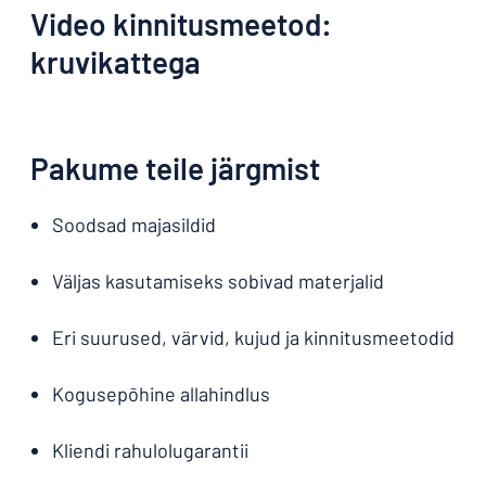
Video kinnitusmeetod:
kruvikattega
Pakume teile järgmist
Soodsad majasildid
Väljas kasutamiseks sobivad materjalid
Eri suurused, värvid, kujud ja kinnitusmeetodid
Kogusepõhine allahindlus
Kliendi rahulolugarantii