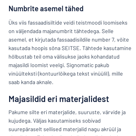
Numbrite asemel tähed
Üks viis fassaadisiltide veidi teistmoodi loomiseks
on väljendada majanumbrit tähtedega. Selle
asemel, et kirjutada fassaadisildile number 7, võite
kasutada hoopis sõna SEITSE. Tähtede kasutamine
hõlbustab teil oma välisukse jaoks kohandatud
majasildi loomist veelgi. Signomatic pakub
vinüülteksti (kontuurlõikega tekst vinüülil), mille
saab kanda aknale.
Majasildid eri materjalidest
Pakume silte eri materjalide, suuruste, värvide ja
kujudega. Väljas kasutamiseks sobivad
suurepäraselt sellised materjalid nagu akrüül ja