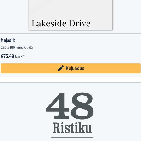
Majasilt
250 x 160 mm, Akrüül
€73.49
k.a KM
Kujundus