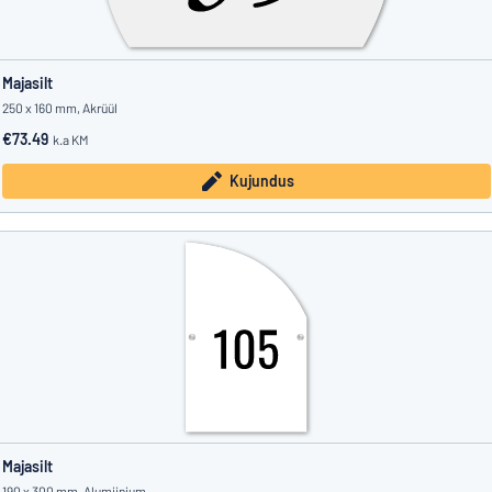
Majasilt
250 x 160 mm, Akrüül
€73.49
k.a KM
Kujundus
Majasilt
190 x 300 mm, Alumiinium