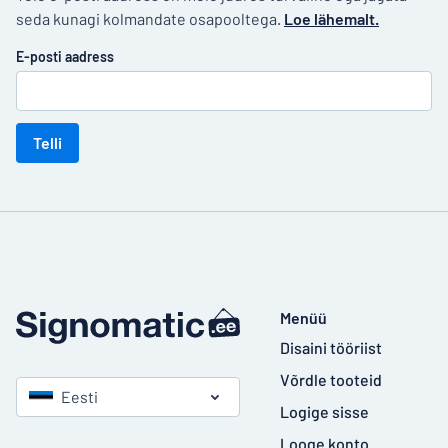
seda kunagi kolmandate osapooltega.
Loe lähemalt.
E-posti aadress
Telli
Menüü
Disaini tööriist
Võrdle tooteid
Eesti
Logige sisse
Looge konto