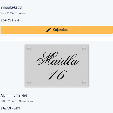
Vinüültekstid
231 x 252 mm, Vinüül
€34.39
k.a KM
Kujundus
Alumiiniumsildid
180 x 120 mm, Alumiinium
€47.59
k.a KM