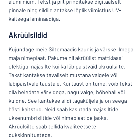
alumiinium. Tekst ja pilt prinditakse digitaalselt
pinnale ning sildile antakse lõplik viimistlus UV-
kaitsega laminaadiga.
Akrüülsildid
Kujundage meie Siltomaadis kaunis ja värske ilmega
maja nimeplaat. Pakume nii akrüülist mattklaasi
efektiga majasilte kui ka läbipaistvaid akrüülsilte.
Tekst kantakse tavaliselt mustana valgele või
läbipaistvale taustale. Kui taust on tume, võib tekst
olla heledate värvidega, nagu valge, hõbehall või
kuldne. See kantakse sildi tagaküljele ja on seega
hästi kaitstud. Neid saab kasutada majasiltide,
uksenumbrisiltide või nimeplaatide jaoks.
Akrüülsilte saab tellida kvaliteetsete
pukskinnitustega.