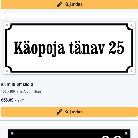
Kujundus
Alumiiniumsildid
450 x 180 mm, Alumiinium
€66.89
k.a KM
Kujundus