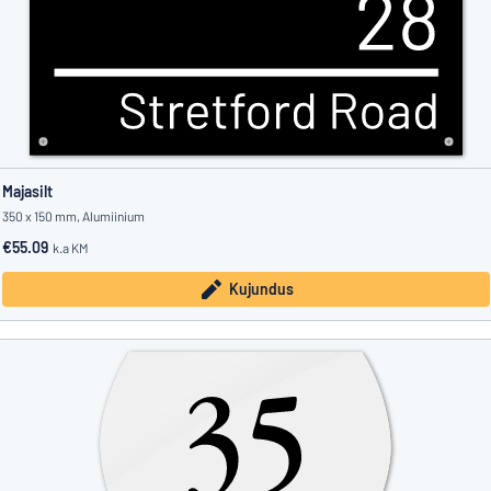
Majasilt
350 x 150 mm, Alumiinium
€55.09
k.a KM
Kujundus