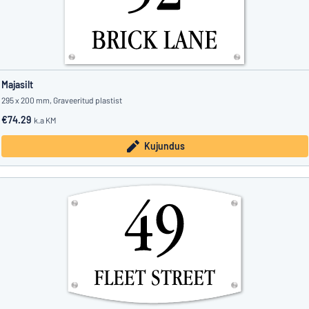
Majasilt
295 x 200 mm, Graveeritud plastist
€74.29
k.a KM
Kujundus