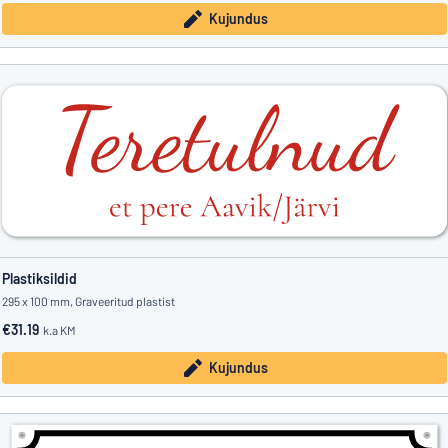
Kujundus
Plastiksildid
295 x 100 mm, Graveeritud plastist
€31.19
k.a KM
Kujundus