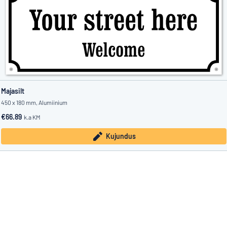
Majasilt
450 x 180 mm, Alumiinium
€66.89
k.a KM
Kujundus