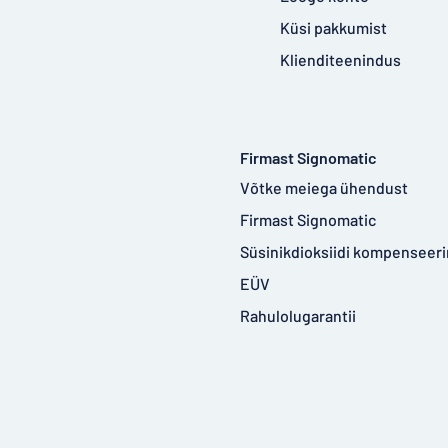
Küsi pakkumist
Klienditeenindus
Firmast Signomatic
Võtke meiega ühendust
Firmast Signomatic
Süsinikdioksiidi kompenseer
EÜV
Rahulolugarantii